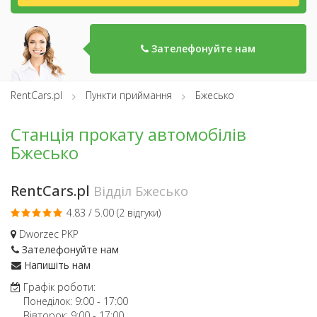
Зателефонуйте нам
RentCars.pl
Пункти приймання
Бжесько
Станція прокату автомобілів
Бжесько
RentCars.pl
Відділ Бжесько
4.83 / 5.00 (
2 відгуки
)
Dworzec PKP
Зателефонуйте нам
Напишіть нам
Графік роботи:
Понеділок:
9:00
-
17:00
Вівторок:
9:00
-
17:00