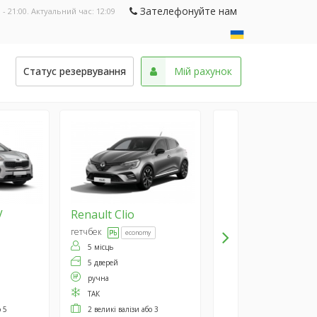
Зателефонуйте нам
 - 21:00. Актуальний час:
12:09
и
Статус резервування
Мій рахунок
V
Renault
Clio
гетчбек
economy
5 місць
5 дверей
ручна
ТАК
о 5
2 великі валізи або 3