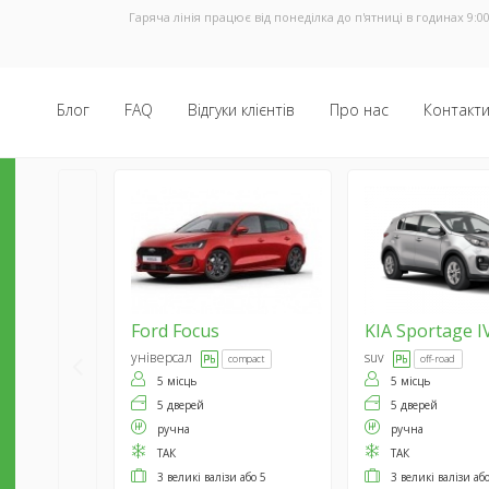
Гаряча лінія працює від понеділка до п'ятниці в годинах 9:00
Блог
FAQ
Відгуки клієнтів
Про нас
Контакт
Ford
Focus
KIA
Sportage I
універсал
suv
compact
off-road
5 місць
5 місць
5 дверей
5 дверей
ручна
ручна
ТАК
ТАК
3 великі валізи або 5
3 великі валізи аб