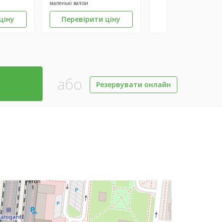
маленькі валізи
ціну
Перевірити ціну
або
Резервувати онлайн