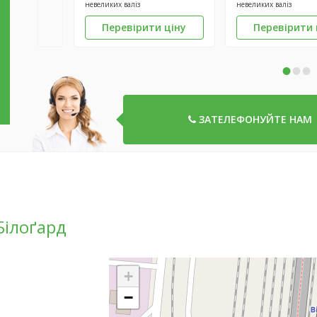
невеликих валіз
невеликих валіз
Перевірити ціну
Перевірити 
•
•
•
ЗАТЕЛЕФОНУЙТЕ НАМ
Білоґард
+
−