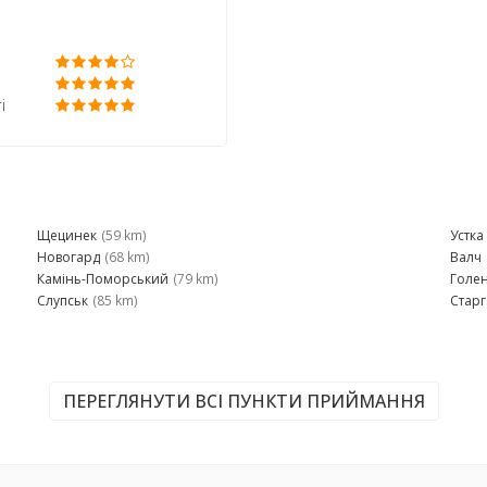
і
Щецинек
(59 km)
Устка
Новогард
(68 km)
Валч
Камінь-Поморський
(79 km)
Голе
Слупськ
(85 km)
Стар
ПЕРЕГЛЯНУТИ ВСІ ПУНКТИ ПРИЙМАННЯ