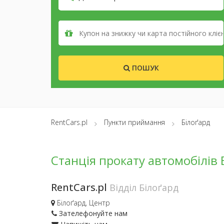
ПОШУК
RentCars.pl
Пункти приймання
Білоґард
Станція прокату автомобілів 
RentCars.pl
Відділ Білоґард
Білоґард, Центр
Зателефонуйте нам