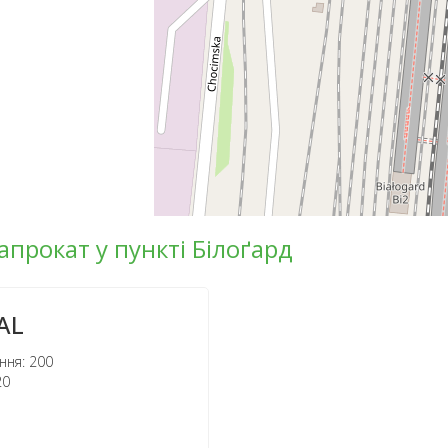
апрокат у пункті Білоґард
AL
ння: 200
20