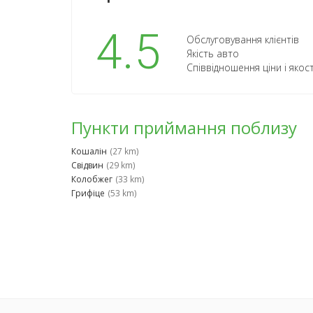
4.5
Обслуговування клієнтів
Якість авто
Співвідношення ціни і якост
Пункти приймання поблизу
Кошалін
(27 km)
Свідвин
(29 km)
Колобжег
(33 km)
Грифіце
(53 km)