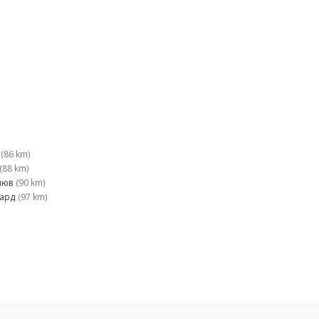
(86 km)
(88 km)
нюв
(90 km)
гард
(97 km)