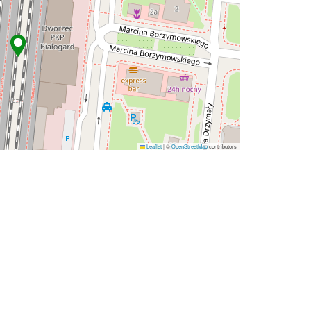
Leaflet
|
©
OpenStreetMap
contributors