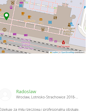
Leaflet
|
©
OpenStreetMap
contributors
Radoslaw
Wrocław, Lotnisko-Strachowice 2018-01-03
Dziękuję za miłą rzeczową i profesjonalną obsługę.