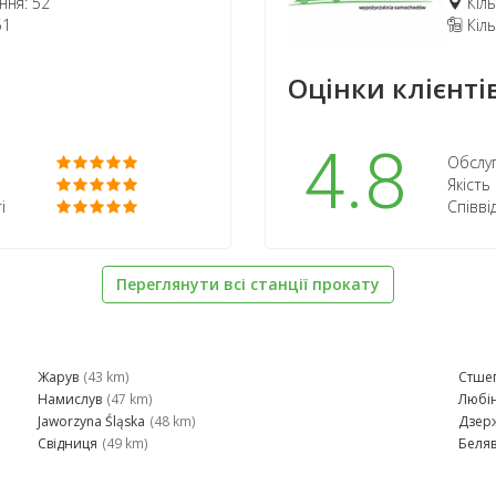
ння: 52
Кіль
51
Кіль
Оцінки клієнтів
4.8
Обслуг
Якість
і
Співві
Переглянути всі станції прокату
Жарув
(43 km)
Стше
Намислув
(47 km)
Любі
Jaworzyna Śląska
(48 km)
Дзер
Свідниця
(49 km)
Беля