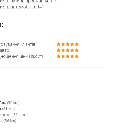
кість пунктів приймання: 119
кість автомобілів: 141
:
овування клієнтів
 авто
дношення ціни і якості
ґом
(50 km)
н
(51 km)
жонюв
(51 km)
ва
(56 km)