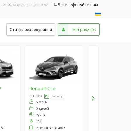
Зателефонуйте нам
 - 21:00. Актуальний час:
13:37
и
Статус резервування
Мій рахунок
V
Renault
Clio
гетчбек
economy
5 місць
5 дверей
ручна
ТАК
о 5
2 великі валізи або 3