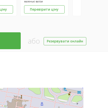
маленькі валізи
ціну
Перевірити ціну
або
Резервувати онлайн