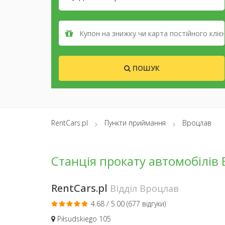
ПОШУК
RentCars.pl
Пункти приймання
Вроцлав
Станція прокату автомобілів
RentCars.pl
Відділ Вроцлав
4.68 / 5.00 (
677 відгуки
)
Piłsudskiego 105