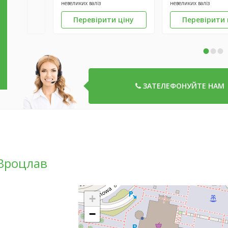
невеликих валіз
невеликих валіз
Перевірити ціну
Перевірити 
•
•
•
ЗАТЕЛЕФОНУЙТЕ НАМ
 Вроцлав
+
−