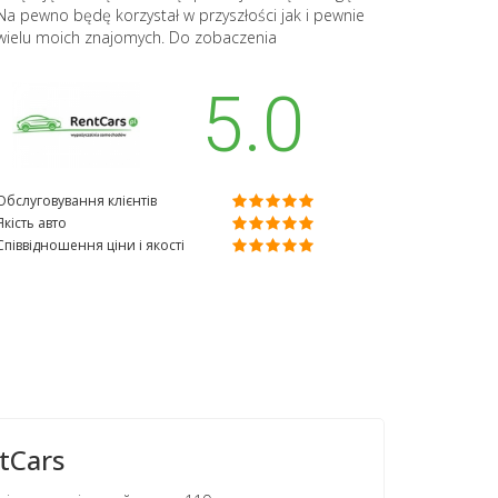
Na pewno będę korzystał w przyszłości jak i pewnie
wielu moich znajomych. Do zobaczenia
5.0
Обслуговування клієнтів
Якість авто
Співвідношення ціни і якості
tCars