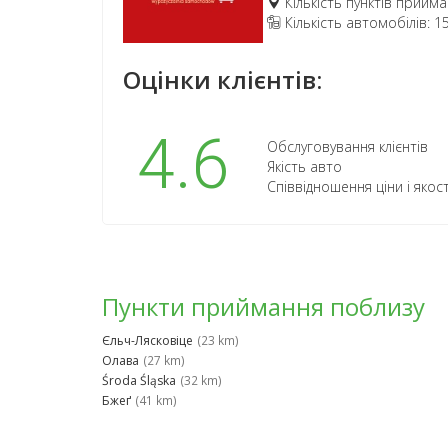
Кількість пунктів прийма
Кількість автомобілів: 1
Оцінки клієнтів:
4.6
Обслуговування клієнтів
Якість авто
Співвідношення ціни і якост
Пункти приймання поблизу
Єльч-Лясковіце
(23 km)
Олава
(27 km)
Środa Śląska
(32 km)
Бжеґ
(41 km)