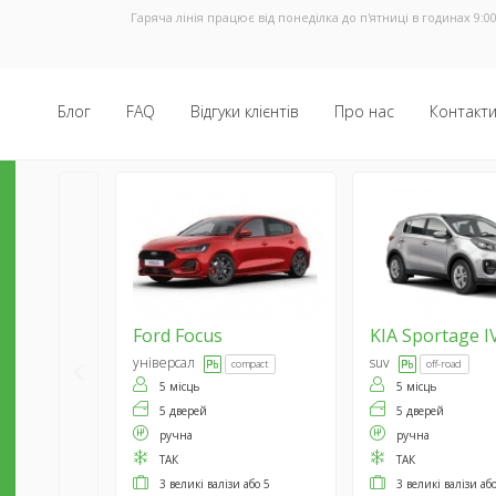
Гаряча лінія працює від понеділка до п'ятниці в годинах 9:00
Блог
FAQ
Відгуки клієнтів
Про нас
Контакт
Ford
Focus
KIA
Sportage I
універсал
suv
compact
off-road
5 місць
5 місць
5 дверей
5 дверей
ручна
ручна
ТАК
ТАК
3 великі валізи або 5
3 великі валізи аб