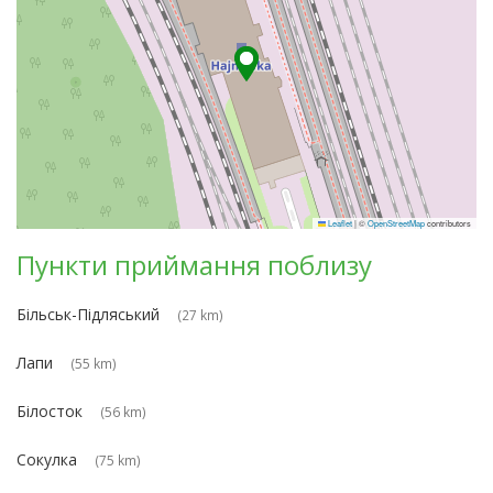
Leaflet
|
©
OpenStreetMap
contributors
Пункти приймання поблизу
Більськ-Підляський
(27 km)
Лапи
(55 km)
Білосток
(56 km)
Сокулка
(75 km)