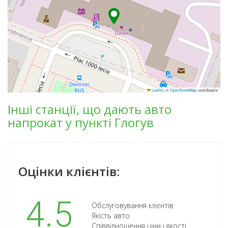
Leaflet
|
©
OpenStreetMap
contributors
Інші станції, що дають авто
напрокат у пункті Глогув
Оцінки клієнтів:
4.5
Обслуговування клієнтів
Якість авто
Співвідношення ціни і якості