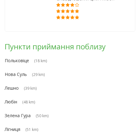
Пункти приймання поблизу
Польковіце
(18 km)
Нова Суль
(29 km)
Лешно
(39 km)
Любін
(48 km)
Зелена Гура
(50 km)
Лігниця
(51 km)