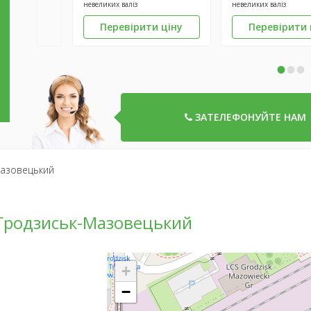
невеликих валіз
невеликих валіз
Перевірити ціну
Перевірити 
•
•
•
ЗАТЕЛЕФОНУЙТЕ НАМ
Мазовецький
 Гродзиськ-Мазовецький
+
−