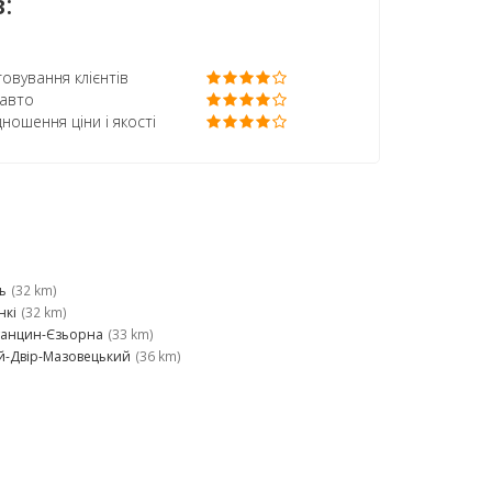
:
овування клієнтів
 авто
дношення ціни і якості
ь
(32 km)
нкі
(32 km)
танцин-Єзьорна
(33 km)
й-Двір-Мазовецький
(36 km)