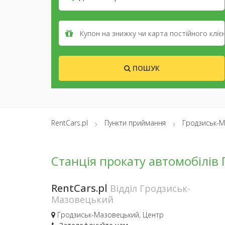
ПОШУК
RentCars.pl
Пункти приймання
Гродзиськ-
Станція прокату автомобілів
RentCars.pl
Відділ Гродзиськ-
Мазовецький
Гродзиськ-Мазовецький, Центр