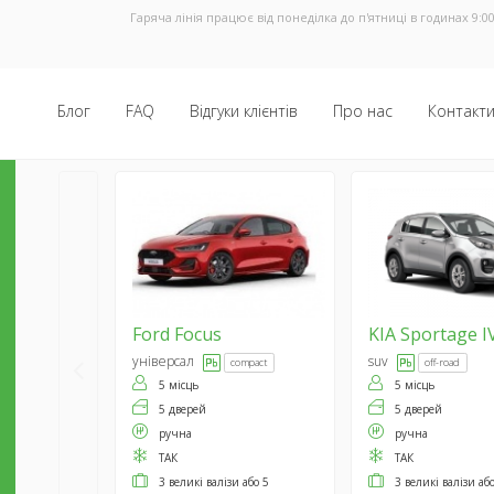
Гаряча лінія працює від понеділка до п'ятниці в годинах 9:00
Блог
FAQ
Відгуки клієнтів
Про нас
Контакт
Ford
Focus
KIA
Sportage I
універсал
suv
compact
off-road
5 місць
5 місць
5 дверей
5 дверей
ручна
ручна
ТАК
ТАК
3 великі валізи або 5
3 великі валізи аб