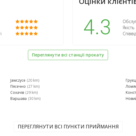
Оцінки клієнтів
4.3
Обслуг
Якість
і
Співві
Переглянути всі станції прокату
Jawczyce
(20 km)
Груєц
Пясечно
(27 km)
Ломя
Сохачів
(29 km)
Конс
Варшава
(30 km)
Нови
ПЕРЕГЛЯНУТИ ВСІ ПУНКТИ ПРИЙМАННЯ