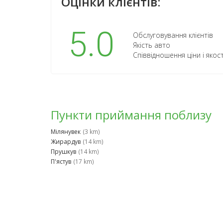
Оцінки клієнтів:
5.0
Обслуговування клієнтів
Якість авто
Співвідношення ціни і якост
Пункти приймання поблизу
Мілянувек
(3 km)
Жирардув
(14 km)
Прушкув
(14 km)
П'ястув
(17 km)