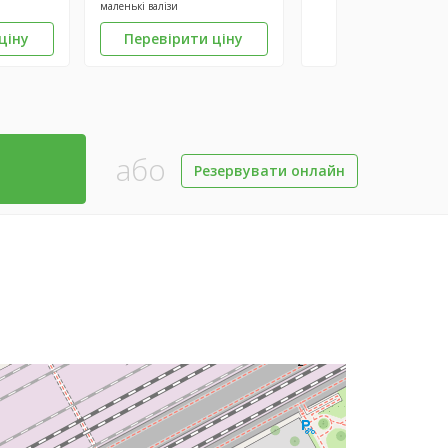
маленькі валізи
ціну
Перевірити ціну
або
Резервувати онлайн