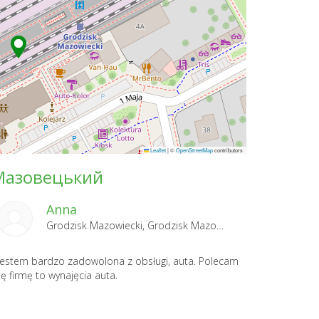
Leaflet
|
©
OpenStreetMap
contributors
-Мазовецький
Anna
Grodzisk Mazowiecki, Grodzisk Mazowiecki 2024-11-27
Jestem bardzo zadowolona z obsługi, auta. Polecam
tę firmę to wynajęcia auta.