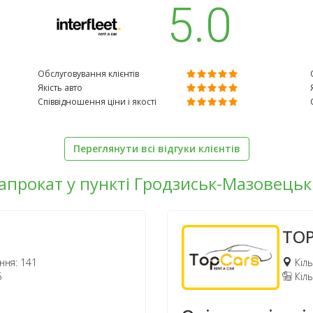
5.0
Обслуговування клієнтів
Якість авто
Співвідношення ціни і якості
Переглянути всі відгуки клієнтів
напрокат у пункті Гродзиськ-Мазовець
TO
ння: 141
Кіль
6
Кіль