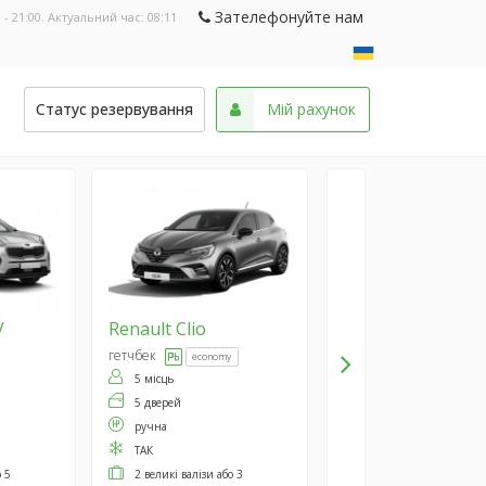
Зателефонуйте нам
 - 21:00. Актуальний час:
08:11
и
Статус резервування
Мій рахунок
V
Renault
Clio
гетчбек
economy
5 місць
5 дверей
ручна
ТАК
о 5
2 великі валізи або 3