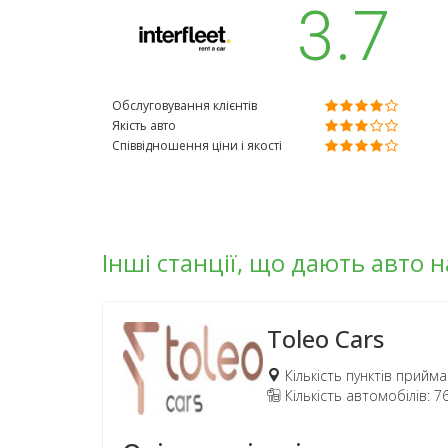
3.7
Обслуговування клієнтів
Якість авто
Співвідношення ціни і якості
Інші станції, що дають авто 
Toleo Cars
Кількість пунктів прийма
Кількість автомобілів: 7