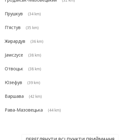
Прушкув
(34 km)
П'ястув
(35 km)
Жирардув
(36 km)
Jawczyce
(38 km)
Отвоцьк
(38 km)
Юзефув
(39 km)
Варшава
(42 km)
Рава-Мазовецька
(44 km)
ПЕРЕГЛЯНУТИ ВСІ ПУНКТИ ПРИЙМАННЯ