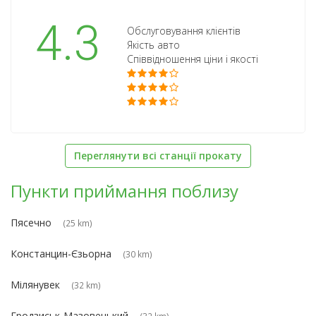
4.3
Обслуговування клієнтів
Якість авто
Співвідношення ціни і якості
Переглянути всі станції прокату
Пункти приймання поблизу
Пясечно
(25 km)
Констанцин-Єзьорна
(30 km)
Мілянувек
(32 km)
Гродзиськ-Мазовецький
(32 km)