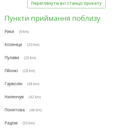
Переглянути всі станції прокату
Пункти приймання поблизу
Рики
(9 km)
Козеніце
(20 km)
Пулави
(20 km)
Пйонкі
(28 km)
Гарволін
(38 km)
Наленчув
(42 km)
Понятова
(46 km)
Радом
(50 km)