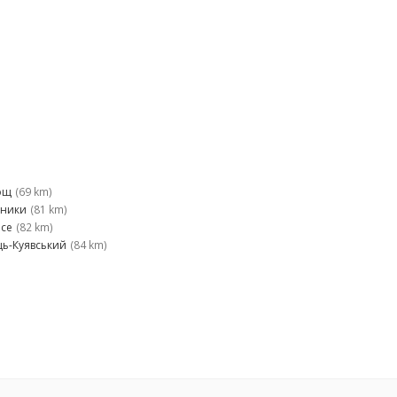
ощ
(69 km)
ники
(81 km)
ice
(82 km)
ць-Куявський
(84 km)