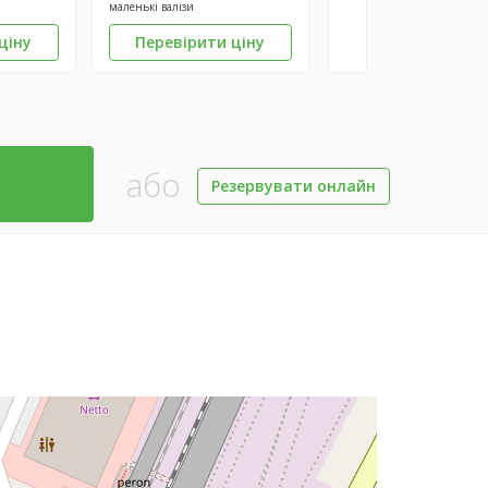
маленькі валізи
ціну
Перевірити ціну
або
Резервувати онлайн