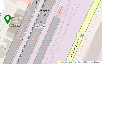
Leaflet
|
©
OpenStreetMap
contributors