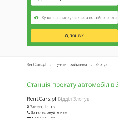
ПОШУК
RentCars.pl
Пункти приймання
Злотув
Станція прокату автомобілів 
RentCars.pl
Відділ Злотув
Злотув, Центр
Зателефонуйте нам