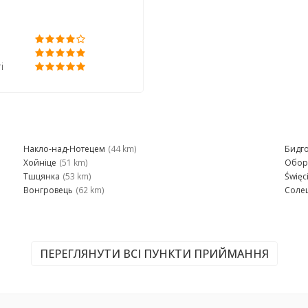
і
Накло-над-Нотецем
(44 km)
Бидг
Хойніце
(51 km)
Обор
Тшцянка
(53 km)
Święc
Вонгровець
(62 km)
Соле
ПЕРЕГЛЯНУТИ ВСІ ПУНКТИ ПРИЙМАННЯ