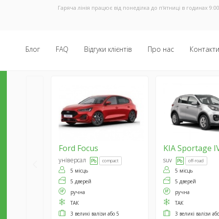
Гаряча лінія працює від понеділка до п'ятниці в годинах 9:00
Блог
FAQ
Відгуки клієнтів
Про нас
Контакт
Ford
Focus
KIA
Sportage I
універсал
suv
compact
off-road
5 місць
5 місць
5 дверей
5 дверей
ручна
ручна
ТАК
ТАК
3 великі валізи або 5
3 великі валізи аб