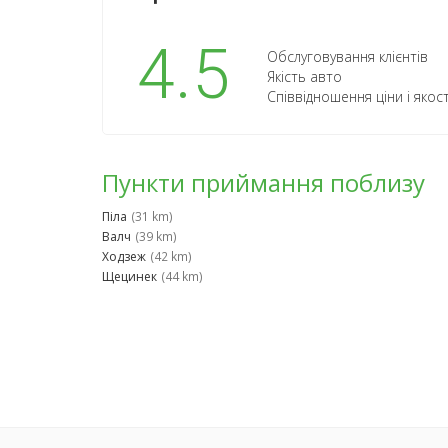
4.5
Обслуговування клієнтів
Якість авто
Співвідношення ціни і якост
Пункти приймання поблизу
Піла
(31 km)
Валч
(39 km)
Ходзеж
(42 km)
Щецинек
(44 km)