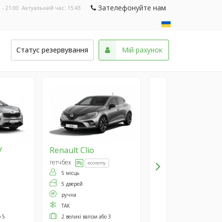
Зателефонуйте нам
 - 21:00. Актуальний час:
15:43
и
Статус резервування
Мій рахунок
V
Renault
Clio
гетчбек
economy
5 місць
5 дверей
ручна
ТАК
о 5
2 великі валізи або 3