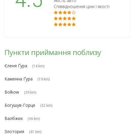
4.5
Якість авто
Співвідношення ціни і якості
Пункти приймання поблизу
Єленя Ґура
(14 km)
Каменна Ґура
(19 km)
Bolkow
(29 km)
Богушув-Горце
(32 km)
Валбжих
(36 km)
Злотория
(41 km)