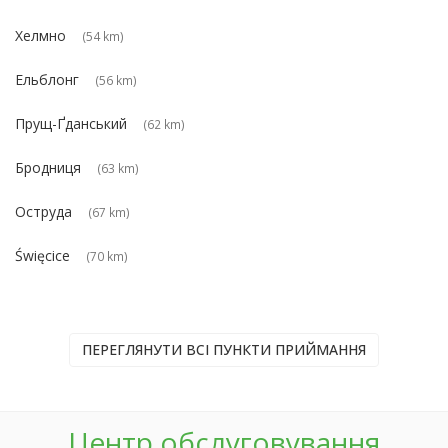
Хелмно
(54 km)
Ельблонг
(56 km)
Прущ-Ґданський
(62 km)
Бродниця
(63 km)
Оструда
(67 km)
Święcice
(70 km)
ПЕРЕГЛЯНУТИ ВСІ ПУНКТИ ПРИЙМАННЯ
Центр обслуговування