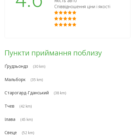
4.6
Якість авто
Співвідношення ціни і якості
Пункти приймання поблизу
Ґрудзьондз
(30 km)
Мальборк
(35 km)
Старогард-Гданський
(38 km)
Тчев
(42 km)
Ілава
(45 km)
Свеце
(52 km)