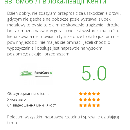
автомобілі в локалізації Кенти
Dzien dobry, nie zdazylam przeprosic za uszkodzenie drzwi ,
gdybym nie zjechala na pobocze gdzie wystawal slupek
metalowy to by sie to dla mnie skonczylo tragicznie , drozka
bo tak mozna nazwac w gorach nie jest wystarczalna na 2-u
kierunkowa a nie mowiac o tym ze duze troki to juz tam nie
powinny jezdzic , nie ma jak sie ominac , jezeli chodzi o
wypozyczalnie i obsluge jest naprawde na wysokim
poziomie,dziekuje i przepraszam
5.0
Обслуговування клієнтів
Якість авто
Співвідношення ціни і якості
Polecam wszystkim naprawdę rzetelna i sprawnie działającą
firma.