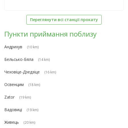
Переглянути всі станції прокату
Пункти приймання поблизу
Андрихув
(10 km)
Бельсько-Бяла
(14 km)
Чеховіце-Дзедзіце
(16 km)
Освенцим
(18 km)
Zator
(19 km)
Вадовиці
(19 km)
Живець
(20 km)