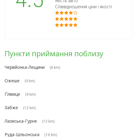
4.5
Якість авто
Співвідношення ціни і якості
Пункти приймання поблизу
Червйонка-Лещини
(8 km)
Ожеше
(9 km)
Ґлівице
(9 km)
Забже
(12 km)
Лазиська-Гурне
(13 km)
Руда-Шльонська
(16 km)