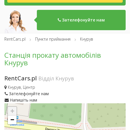
Зателефонуйте нам
RentCars.pl
Пункти приймання
Кнурув
Станція прокату автомобілів
Кнурув
RentCars.pl
Відділ Кнурув
Кнурув, Центр
Зателефонуйте нам
Напишіть нам
+
−