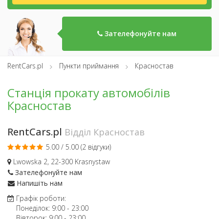
Зателефонуйте нам
RentCars.pl
Пункти приймання
Красностав
Станція прокату автомобілів
Красностав
RentCars.pl
Відділ Красностав
5.00 / 5.00 (
2 відгуки
)
Lwowska 2, 22-300 Krasnystaw
Зателефонуйте нам
Напишіть нам
Графік роботи:
Понеділок:
9:00
-
23:00
Вівторок:
9:00
-
23:00