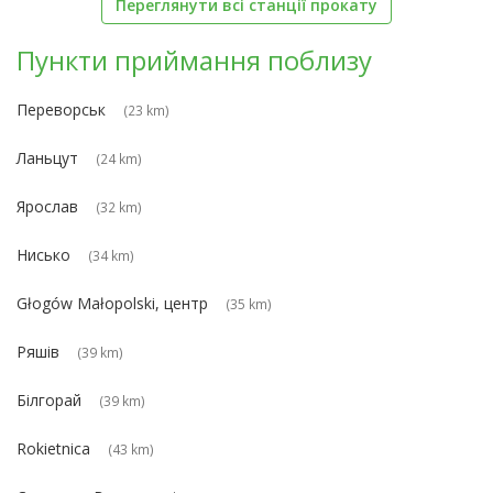
Переглянути всі станції прокату
Пункти приймання поблизу
Переворськ
(23 km)
Ланьцут
(24 km)
Ярослав
(32 km)
Нисько
(34 km)
Głogów Małopolski, центр
(35 km)
Ряшів
(39 km)
Білгорай
(39 km)
Rokietnica
(43 km)