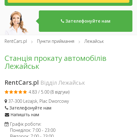
Зателефонуйте нам
RentCars.pl
Пункти приймання
Лежайськ
Станція прокату автомобілів
Лежайськ
RentCars.pl
Відділ Лежайськ
4.83 / 5.00 (
8 відгуки
)
37-300 Leżajsk, Plac Dworcowy
Зателефонуйте нам
Напишіть нам
Графік роботи:
Понеділок:
7:00
-
23:00
Вівторок:
7:00
-
23:00