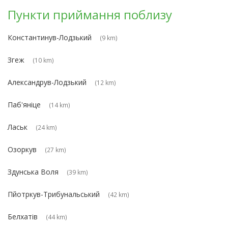
Пункти приймання поблизу
Константинув-Лодзький
(9 km)
Згеж
(10 km)
Александрув-Лодзький
(12 km)
Паб'яніце
(14 km)
Ласьк
(24 km)
Озоркув
(27 km)
Здунська Воля
(39 km)
Пйотркув-Трибунальський
(42 km)
Белхатів
(44 km)