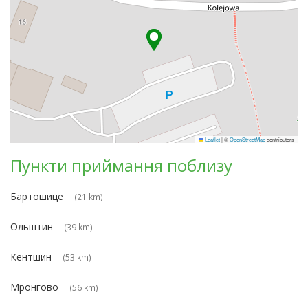
Leaflet
|
©
OpenStreetMap
contributors
Пункти приймання поблизу
Бартошице
(21 km)
Ольштин
(39 km)
Кентшин
(53 km)
Мронгово
(56 km)