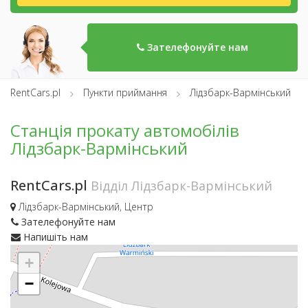
Зателефонуйте нам
RentCars.pl
Пункти приймання
Лідзбарк-Вармінський
Станція прокату автомобілів
Лідзбарк-Вармінський
RentCars.pl
Відділ Лідзбарк-Вармінський
Лідзбарк-Вармінський, Центр
Зателефонуйте нам
Напишіть нам
+
−