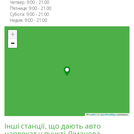
Четвер:
9:00
-
21:00
П’ятниця:
9:00
-
21:00
Субота:
9:00
-
21:00
Неділя:
9:00
-
21:00
+
−
Leaflet
|
©
OpenStreetMap
contributors
Інші станції, що дають авто
напрокат у пункті Ліманова