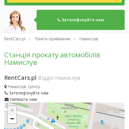
Зателефонуйте нам
RentCars.pl
Пункти приймання
Намислув
Станція прокату автомобілів
Намислув
RentCars.pl
Відділ Намислув
Намислув, Центр
Зателефонуйте нам
Напишіть нам
+
−