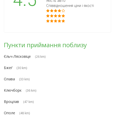
4.5
Якість авто
Співвідношення ціни і якості
Пункти приймання поблизу
Єльч-Лясковіце
(26 km)
Бжеґ
(30 km)
Олава
(33 km)
Ключборк
(36 km)
Вроцлав
(47 km)
Ополе
(48 km)