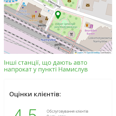
Leaflet
|
©
OpenStreetMap
contributors
Інші станції, що дають авто
напрокат у пункті Намислув
Оцінки клієнтів:
Обслуговування клієнтів