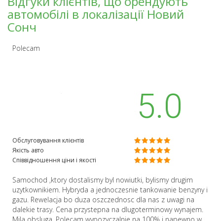
Відгуки клієнтів, що орендують
автомобілі в локалізації Новий
Сонч
Polecam
5.0
Обслуговування клієнтів
Якість авто
Співвідношення ціни і якості
Samochod ,ktory dostalismy byl nowiutki, bylismy drugim
uzytkownikiem. Hybryda a jednoczesnie tankowanie benzyny i
gazu. Rewelacja bo duza oszczednosc dla nas z uwagi na
dalekie trasy. Cena przystepna na dlugoterminowy wynajem.
Mila obsluga. Polecam wypozyczalnie na 100% i napewno w