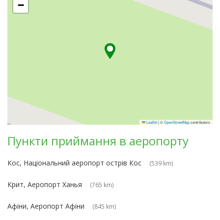
−
Leaflet
|
©
OpenStreetMap
contributors
Пункти приймання в аеропорту
Кос, Національний аеропорт острів Кос
(539 km)
Крит, Аеропорт Ханья
(765 km)
Афіни, Аеропорт Афіни
(845 km)