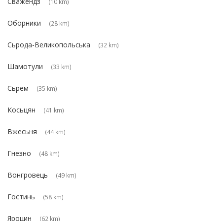
Сважендз
(10 km)
Оборники
(28 km)
Сьрода-Великопольська
(32 km)
Шамотули
(33 km)
Сьрем
(35 km)
Косьцян
(41 km)
Вжесьня
(44 km)
Гнезно
(48 km)
Вонгровець
(49 km)
Гостинь
(58 km)
Яроцин
(62 km)