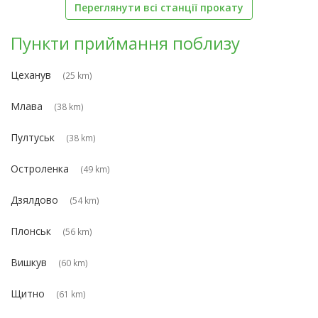
Переглянути всі станції прокату
Пункти приймання поблизу
Цеханув
(25 km)
Млава
(38 km)
Пултуськ
(38 km)
Остроленка
(49 km)
Дзялдово
(54 km)
Плонськ
(56 km)
Вишкув
(60 km)
Щитно
(61 km)