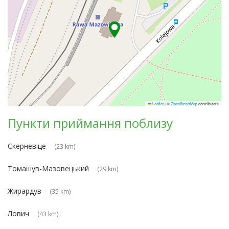
Leaflet
|
©
OpenStreetMap
contributors
Пункти приймання поблизу
Скерневіце
(23 km)
Томашув-Мазовецький
(29 km)
Жирардув
(35 km)
Лович
(43 km)