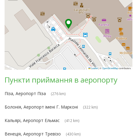
Leaflet
|
©
OpenStreetMap
contributors
Пункти приймання в аеропорту
Піза, Аеропорт Піза
(276 km)
Болонія, Аеропорт імені Г. Марконі
(322 km)
Кальярі, Аеропорт Ельмас
(412 km)
Венеція, Аеропорт Тревізо
(430 km)