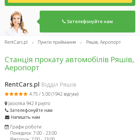
Зателефонуйте нам
RentCars.pl
Пункти приймання
Ряшів, Аеропорт
Станція прокату автомобілів Ряшів,
Аеропорт
RentCars.pl
Відділ Ряшів
4.75 / 5.00 (
1942 відгуки
)
Jasionka 942 II piętro
Зателефонуйте нам
Напишіть нам
Графік роботи:
Понеділок:
7:00
-
23:00
Вівторок:
7:00
-
23:00