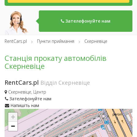
Зателефонуйте нам
RentCars.pl
Пункти приймання
Скерневіце
Станція прокату автомобілів
Скерневіце
RentCars.pl
Відділ Скерневіце
Скерневіце, Центр
Зателефонуйте нам
Напишіть нам
+
−