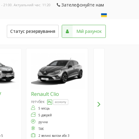
Зателефонуйте нам
 - 21:00. Актуальний час:
11:20
и
Статус резервування
Мій рахунок
V
Renault
Clio
гетчбек
economy
5 місць
5 дверей
ручна
ТАК
о 5
2 великі валізи або 3