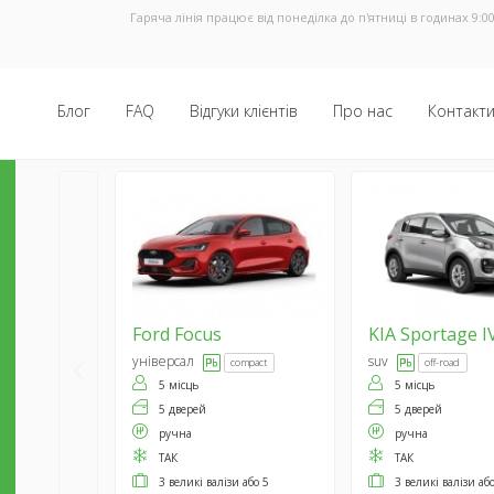
Гаряча лінія працює від понеділка до п'ятниці в годинах 9:00
Блог
FAQ
Відгуки клієнтів
Про нас
Контакт
Ford
Focus
KIA
Sportage I
універсал
suv
compact
off-road
5 місць
5 місць
5 дверей
5 дверей
ручна
ручна
ТАК
ТАК
3 великі валізи або 5
3 великі валізи аб