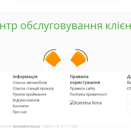
нтр обслуговування клієн
Інформація
Правила
Д
користування
В
Список автомобілів
с
Список станцій прокату
Правила сайту
Пункти приймання
Політика приватності
Відгуки клієнтів
Контакти
Про нас
| Kontakt:
kontakt@rentcars.pl
| Telefon: +48 222 111 885