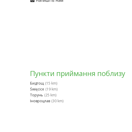
Напишіть нам
Пункти приймання поблизу
Бидгощ
(15 km)
Święcice
(19 km)
Торунь
(25 km)
Іновроцлав
(30 km)