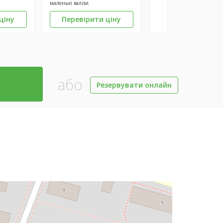
маленькі валізи
ціну
Перевірити ціну
або
Резервувати онлайн