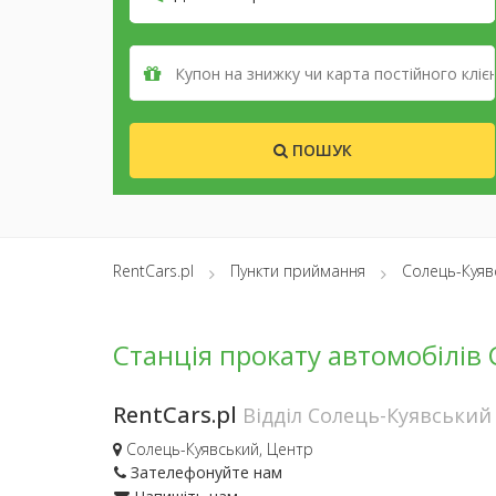
ПОШУК
RentCars.pl
Пункти приймання
Солець-Куяв
Станція прокату автомобілів
RentCars.pl
Відділ Солець-Куявський
Солець-Куявський, Центр
Зателефонуйте нам