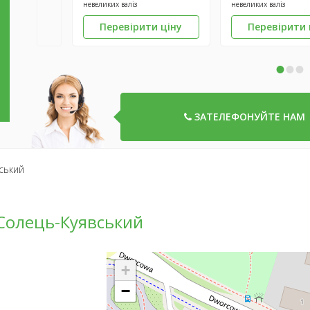
невеликих валіз
невеликих валіз
Перевірити ціну
Перевірити 
•
•
•
ЗАТЕЛЕФОНУЙТЕ НАМ
ський
 Солець-Куявський
+
−