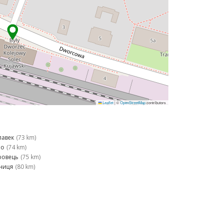
Leaflet
|
©
OpenStreetMap
contributors
лавек
(73 km)
но
(74 km)
ровець
(75 km)
ниця
(80 km)