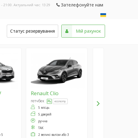
Зателефонуйте нам
 - 21:00. Актуальний час:
13:29
и
Статус резервування
Мій рахунок
V
Renault
Clio
гетчбек
economy
5 місць
5 дверей
ручна
ТАК
о 5
2 великі валізи або 3