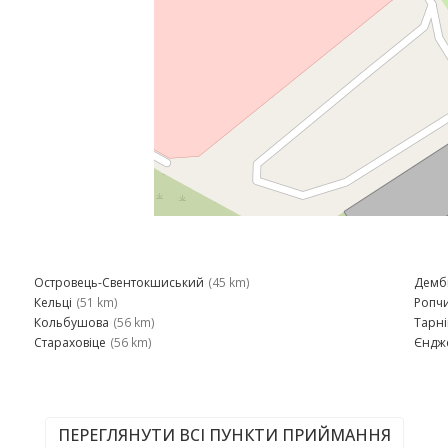
Островець-Свентокшиський
(45 km)
Демб
Кельці
(51 km)
Ропчи
Кольбушова
(56 km)
Тарні
Стараховіце
(56 km)
Єндж
ПЕРЕГЛЯНУТИ ВСІ ПУНКТИ ПРИЙМАННЯ