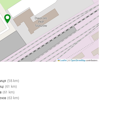
Leaflet
|
©
OpenStreetMap
contributors
иця
(58 km)
ці
(61 km)
в
(61 km)
еюв
(63 km)