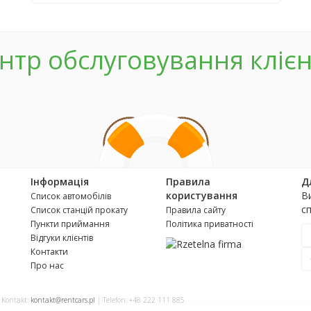
нтр обслуговування клієн
Інформація
Правила
Д
користування
В
Список автомобілів
с
Список станцій прокату
Правила сайту
Пункти приймання
Політика приватності
Відгуки клієнтів
Контакти
Про нас
| Kontakt:
kontakt@rentcars.pl
| Telefon: +48 222 111 885