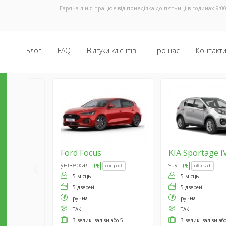
Гаряча лінія працює від понеділка до п'ятниці в годинах 9:00
Блог
FAQ
Відгуки клієнтів
Про нас
Контакт
Ford
Focus
KIA
Sportage I
універсал
suv
compact
off-road
5 місць
5 місць
5 дверей
5 дверей
ручна
ручна
ТАК
ТАК
3 великі валізи або 5
3 великі валізи аб