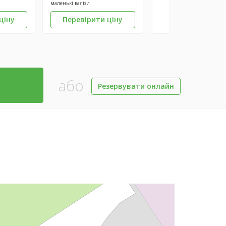
маленькі валізи
ціну
Перевірити ціну
або
Резервувати онлайн