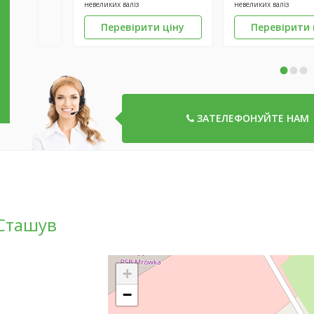
невеликих валіз
невеликих валіз
Перевірити ціну
Перевірити 
•
•
•
ЗАТЕЛЕФОНУЙТЕ НАМ
 Сташув
+
−