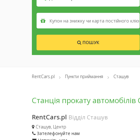
ПОШУК
RentCars.pl
Пункти приймання
Сташув
Станція прокату автомобілів
RentCars.pl
Відділ Сташув
Сташув, Центр
Зателефонуйте нам