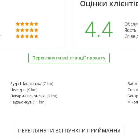
Оцінки клієнтів
4.4
Обслуг
Якість
і
Співві
Переглянути всі станції прокату
Руда-Шльонська
(7 km)
Забж
Челядзь
(9 km)
Сосн
Пекари-Шльонські
(9 km)
Бенд
Радзьонкув
(11 km)
Мікол
ПЕРЕГЛЯНУТИ ВСІ ПУНКТИ ПРИЙМАННЯ