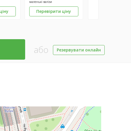
маленькі валізи
ціну
Перевірити ціну
або
Резервувати онлайн