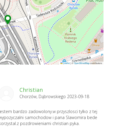
Leaflet
|
©
OpenStreetMap
contributors
Christian
Chorzów, Dąbrowskiego 2023-09-18
jestem bardzo zadowolony.w przyszlosci tylko z tej
wypozyczalni samochodow i pana Slawomira bede
korzystal.z pozdrowieniami christian pyka.