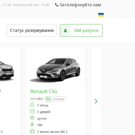
Зателефонуйте нам
 - 21:00. Актуальний час:
14:49
и
Статус резервування
Мій рахунок
V
Renault
Clio
гетчбек
economy
5 місць
5 дверей
ручна
ТАК
о 5
2 великі валізи або 3