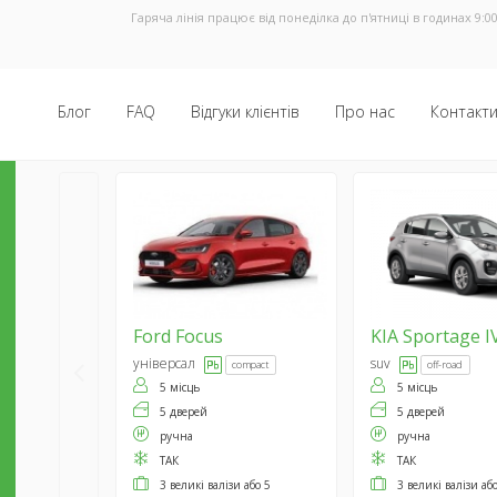
Гаряча лінія працює від понеділка до п'ятниці в годинах 9:00
Блог
FAQ
Відгуки клієнтів
Про нас
Контакт
Ford
Focus
KIA
Sportage I
універсал
suv
compact
off-road
5 місць
5 місць
5 дверей
5 дверей
ручна
ручна
ТАК
ТАК
3 великі валізи або 5
3 великі валізи аб