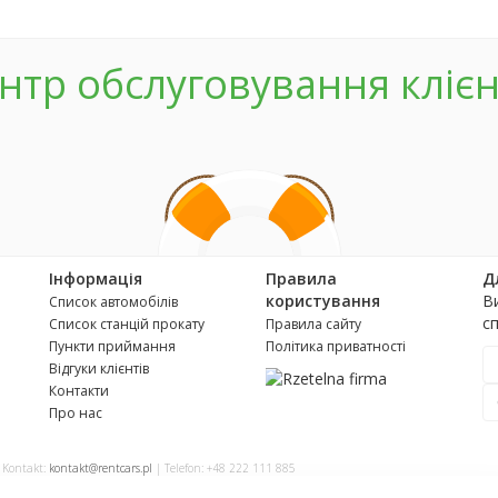
нтр обслуговування клієн
Інформація
Правила
Д
користування
В
Список автомобілів
с
Список станцій прокату
Правила сайту
Пункти приймання
Політика приватності
Відгуки клієнтів
Контакти
Про нас
| Kontakt:
kontakt@rentcars.pl
| Telefon: +48 222 111 885