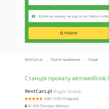
ПОШУК
RentCars.pl
Пункти приймання
Хожув
Станція прокату автомобілів
RentCars.pl
Відділ Хожув
4.60 / 5.00 (
10 відгуки
)
41-500 Chorzów, Wolności