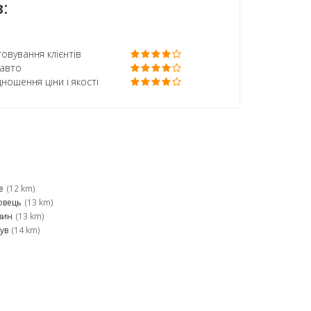
:
овування клієнтів
 авто
дношення ціни і якості
е
(12 km)
овець
(13 km)
зин
(13 km)
ув
(14 km)