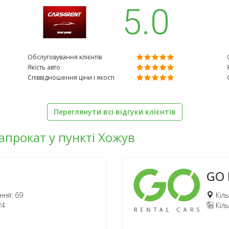
5.0
Обслуговування клієнтів
Якість авто
Співвідношення ціни і якості
Переглянути всі відгуки клієнтів
напрокат у пункті Хожув
GO 
ння: 69
Кіль
24
Кіль