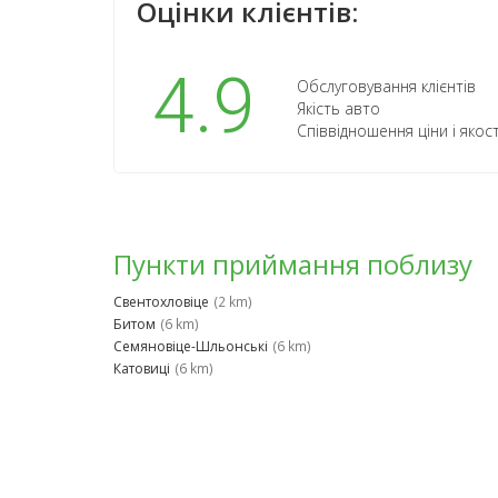
Оцінки клієнтів:
4.9
Обслуговування клієнтів
Якість авто
Співвідношення ціни і якост
Пункти приймання поблизу
Свентохловіце
(2 km)
Битом
(6 km)
Семяновіце-Шльонські
(6 km)
Катовиці
(6 km)