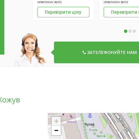
невеликих валіз
невеликих валіз
Перевірити ціну
Перевірити 
•
•
•
ЗАТЕЛЕФОНУЙТЕ НАМ
 Хожув
+
−