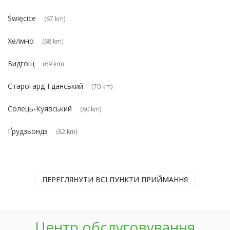
Święcice
(67 km)
Хелмно
(68 km)
Бидгощ
(69 km)
Старогард-Гданський
(70 km)
Солець-Куявський
(80 km)
Ґрудзьондз
(82 km)
ПЕРЕГЛЯНУТИ ВСІ ПУНКТИ ПРИЙМАННЯ
Центр обслуговування