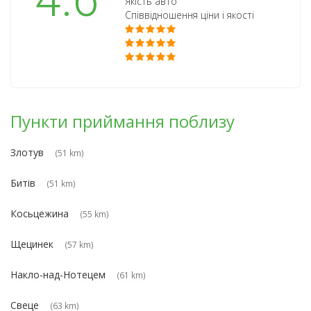
4.6
Якість авто
Співвідношення ціни і якості
Пункти приймання поблизу
Злотув
(51 km)
Битів
(51 km)
Косьцежина
(55 km)
Щецинек
(57 km)
Накло-над-Нотецем
(61 km)
Свеце
(63 km)