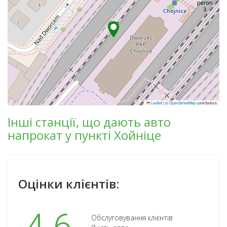
Leaflet
|
©
OpenStreetMap
contributors
Інші станції, що дають авто
напрокат у пункті Хойніце
Оцінки клієнтів:
Обслуговування клієнтів