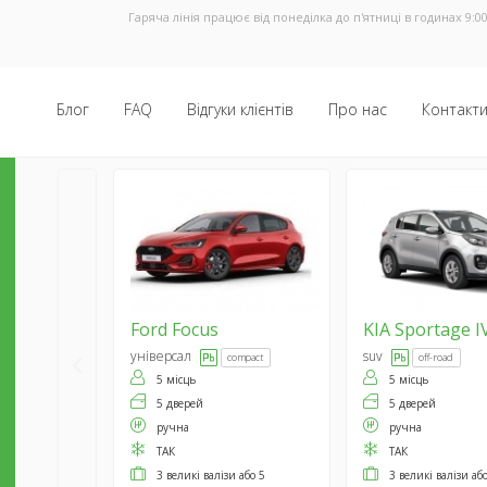
Гаряча лінія працює від понеділка до п'ятниці в годинах 9:00
Блог
FAQ
Відгуки клієнтів
Про нас
Контакт
Ford
Focus
KIA
Sportage I
універсал
suv
compact
off-road
5 місць
5 місць
5 дверей
5 дверей
ручна
ручна
ТАК
ТАК
3 великі валізи або 5
3 великі валізи аб