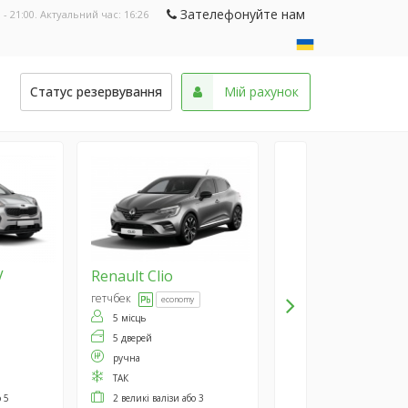
Зателефонуйте нам
 - 21:00. Актуальний час:
16:26
и
Статус резервування
Мій рахунок
V
Renault
Clio
гетчбек
economy
5 місць
5 дверей
ручна
ТАК
о 5
2 великі валізи або 3