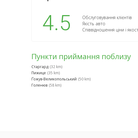
4.5
Обслуговування клієнтів
Якість авто
Співвідношення ціни і якост
Пункти приймання поблизу
Старгард
(32 km)
Пижице
(35 km)
Ґожув-Великопольський
(50 km)
Голенюв
(58 km)