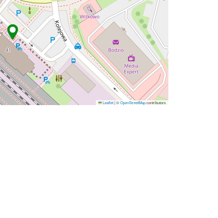
Leaflet
|
©
OpenStreetMap
contributors