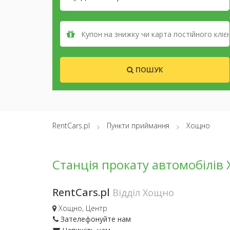
ПОШУК
RentCars.pl
Пункти приймання
Хощно
Станція прокату автомобілів
RentCars.pl
Відділ Хощно
Хощно, Центр
Зателефонуйте нам