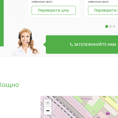
невеликих валіз
невеликих валіз
Перевірити ціну
Перевірити 
•
•
•
ЗАТЕЛЕФОНУЙТЕ НАМ
 Хощно
+
−