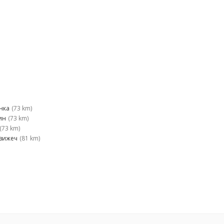
нка
(73 km)
ин
(73 km)
(73 km)
зижеч
(81 km)