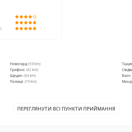
і
Новогард
(59 km)
Тшця
Грифіно
(62 km)
Свідв
Щецин
(64 km)
Валч
Полице
(70 km)
Менд
ПЕРЕГЛЯНУТИ ВСІ ПУНКТИ ПРИЙМАННЯ