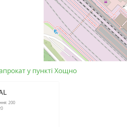
напрокат у пункті Хощно
AL
ння: 200
20