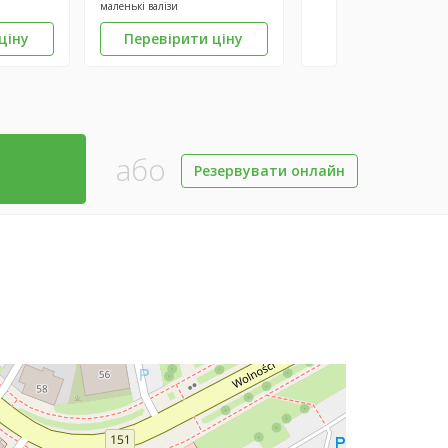
маленькі валізи
ціну
Перевірити ціну
або
Резервувати онлайн