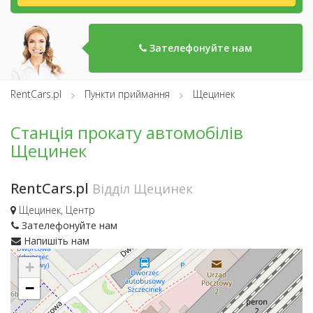
Зателефонуйте нам
RentCars.pl
Пункти приймання
Щецинек
Станція прокату автомобілів
Щецинек
RentCars.pl
Відділ Щецинек
Щецинек, Центр
Зателефонуйте нам
Напишіть нам
+
−