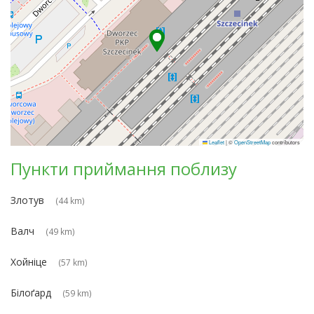
Leaflet
|
©
OpenStreetMap
contributors
Пункти приймання поблизу
Злотув
(44 km)
Валч
(49 km)
Хойніце
(57 km)
Білоґард
(59 km)