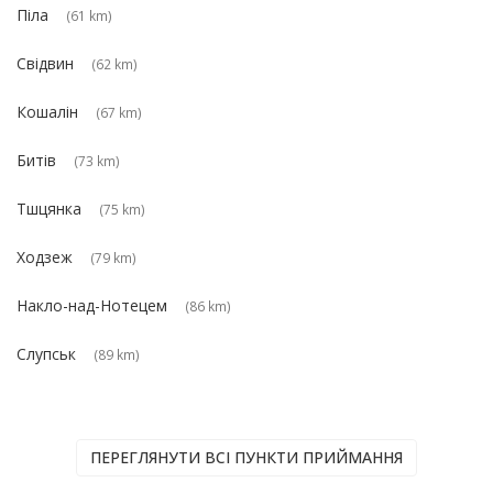
Піла
(61 km)
Свідвин
(62 km)
Кошалін
(67 km)
Битів
(73 km)
Тшцянка
(75 km)
Ходзеж
(79 km)
Накло-над-Нотецем
(86 km)
Слупськ
(89 km)
ПЕРЕГЛЯНУТИ ВСІ ПУНКТИ ПРИЙМАННЯ