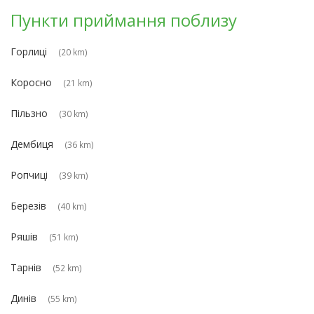
Пункти приймання поблизу
Горлиці
(20 km)
Коросно
(21 km)
Пільзно
(30 km)
Дембиця
(36 km)
Ропчиці
(39 km)
Березів
(40 km)
Ряшів
(51 km)
Тарнів
(52 km)
Динів
(55 km)