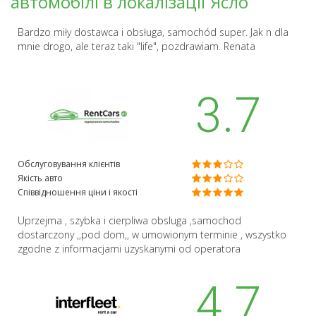
автомобілі в локалізації Ясло
Bardzo miły dostawca i obsługa, samochód super. Jak n dla
mnie drogo, ale teraz taki "life", pozdrawiam. Renata
3.7
Обслуговування клієнтів
Якість авто
Співвідношення ціни і якості
Uprzejma , szybka i cierpliwa obsluga ,samochod
dostarczony ,,pod dom,, w umowionym terminie , wszystko
zgodne z informacjami uzyskanymi od operatora
4.7