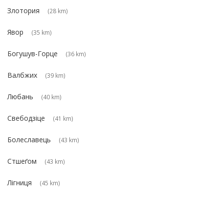
Злотория
(28 km)
Явор
(35 km)
Богушув-Горце
(36 km)
Валбжих
(39 km)
Любань
(40 km)
Свебодзіце
(41 km)
Болеславець
(43 km)
Стшеґом
(43 km)
Лігниця
(45 km)