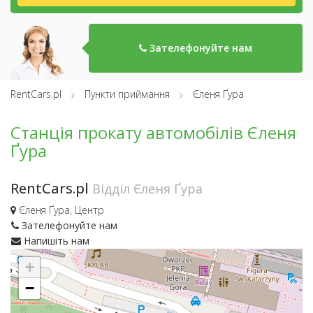
Зателефонуйте нам
RentCars.pl
Пункти приймання
Єленя Ґура
Станція прокату автомобілів Єленя
Ґура
RentCars.pl
Відділ Єленя Ґура
Єленя Ґура, Центр
Зателефонуйте нам
Напишіть нам
+
−