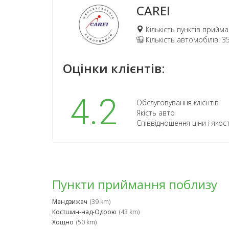
CAREI
Кількість пунктів прийма
Кількість автомобілів: 3
Оцінки клієнтів:
4.2
Обслуговування клієнтів
Якість авто
Співвідношення ціни і якост
Пункти приймання поблизу
Мендзижеч
(39 km)
Костшин-над-Одрою
(43 km)
Хощно
(50 km)