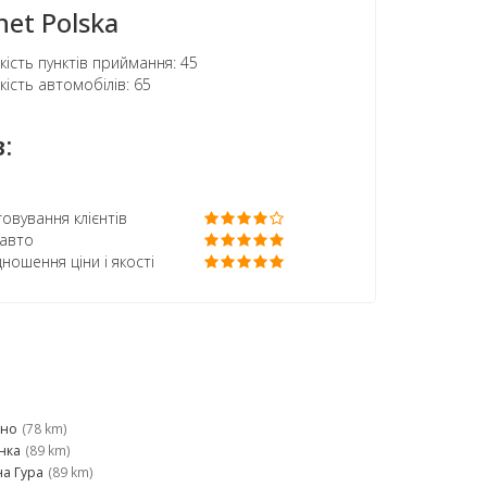
net Polska
кість пунктів приймання: 45
кість автомобілів: 65
:
овування клієнтів
 авто
дношення ціни і якості
іно
(78 km)
нка
(89 km)
а Гура
(89 km)