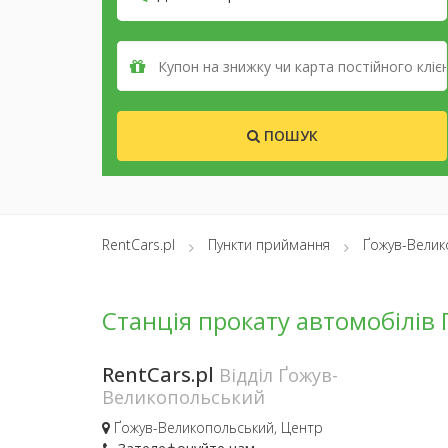
ПОШУК
RentCars.pl
Пункти приймання
Ґожув-Велик
Станція прокату автомобілів
RentCars.pl
Відділ Ґожув-
Великопольський
Ґожув-Великопольський, Центр