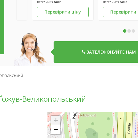
невеликих валіз
невеликих валіз
Перевірити ціну
Перевірити 
•
•
•
ЗАТЕЛЕФОНУЙТЕ НАМ
опольський
 Ґожув-Великопольський
+
−