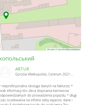
Leaflet
|
©
OpenStreetMap
contributors
ликопольський
ARTUR
Gorzów Wielkopolski, Centrum 2021-04-29
* nieprofesjonalna obsluga danych na fakturze; *
brak informacji kto zleca dopisania kierowcow
odpowiedzialnych do prowadzenia pojazdu; * dlugi
czas oczekiwania na infolinii zeby wyjasnic dane i
koszty * dodatkowe koszty do rozliczenia "bo