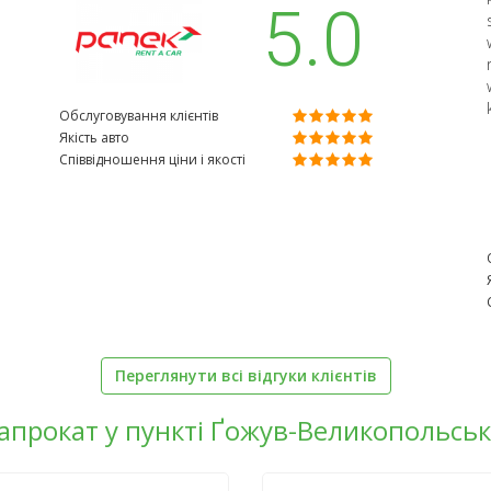
5.0
Обслуговування клієнтів
Якість авто
Співвідношення ціни і якості
Переглянути всі відгуки клієнтів
напрокат у пункті Ґожув-Великопольсь