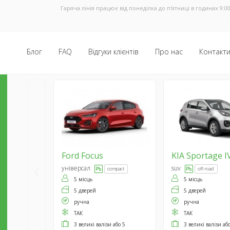
Гаряча лінія працює від понеділка до п'ятниці в годинах 9:00
Блог
FAQ
Відгуки клієнтів
Про нас
Контакт
Ford
Focus
KIA
Sportage I
універсал
suv
compact
off-road
5 місць
5 місць
5 дверей
5 дверей
ручна
ручна
ТАК
ТАК
3 великі валізи або 5
3 великі валізи аб