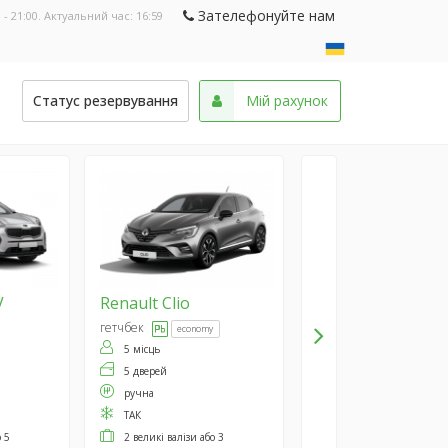
Зателефонуйте нам
 - 21:00. Актуальний час:
16:59
и
Статус резервування
Мій рахунок
V
Renault
Clio
гетчбек
economy
5 місць
5 дверей
ручна
ТАК
о 5
2 великі валізи або 3