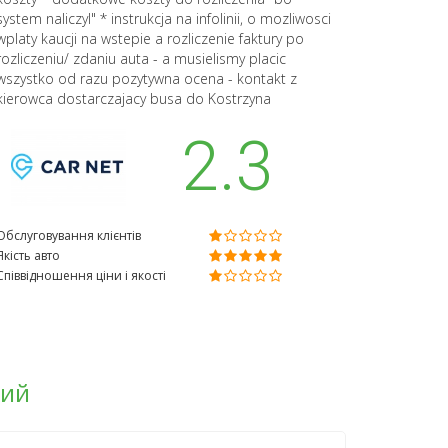
system naliczyl" * instrukcja na infolinii, o mozliwosci
wplaty kaucji na wstepie a rozliczenie faktury po
rozliczeniu/ zdaniu auta - a musielismy placic
wszystko od razu pozytywna ocena - kontakt z
kierowca dostarczajacy busa do Kostrzyna
2.3
Обслуговування клієнтів
Якість авто
Співвідношення ціни і якості
кий