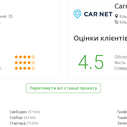
Car
ння: 35
Кіль
5
Кіль
Оцінки клієнтів
4.5
Обслуг
Якість
і
Співві
Переглянути всі станції прокату
Свебодзін
(57 km)
Гриф
Слубіце
(62 km)
Тшця
Старгард
(70 km)
Зелен