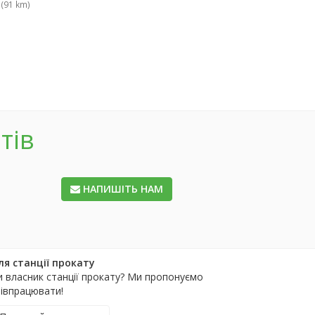
(91 km)
тів
НАПИШІТЬ НАМ
ля станції прокату
и власник станції прокату? Ми пропонуємо
півпрацювати!