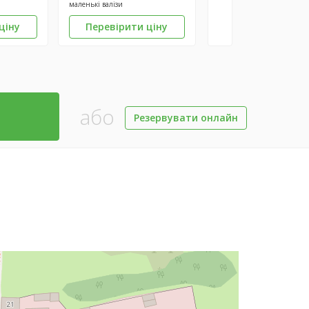
маленькі валізи
ціну
Перевірити ціну
або
Резервувати онлайн