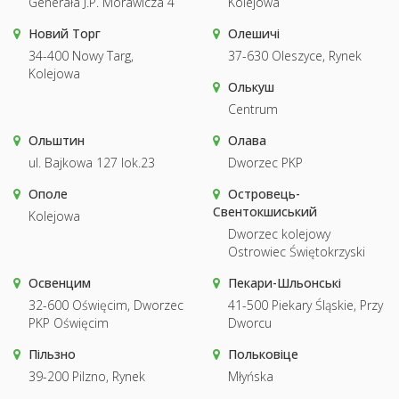
Generała J.P. Morawicza 4
Kolejowa
Новий Торг
Олешичі
34-400 Nowy Targ,
37-630 Oleszyce, Rynek
Kolejowa
Олькуш
Centrum
Ольштин
Олава
ul. Bajkowa 127 lok.23
Dworzec PKP
Ополе
Островець-
Свентокшиський
Kolejowa
Dworzec kolejowy
Ostrowiec Świętokrzyski
Освенцим
Пекари-Шльонські
32-600 Oświęcim, Dworzec
41-500 Piekary Śląskie, Przy
PKP Oświęcim
Dworcu
Пільзно
Польковіце
39-200 Pilzno, Rynek
Młyńska