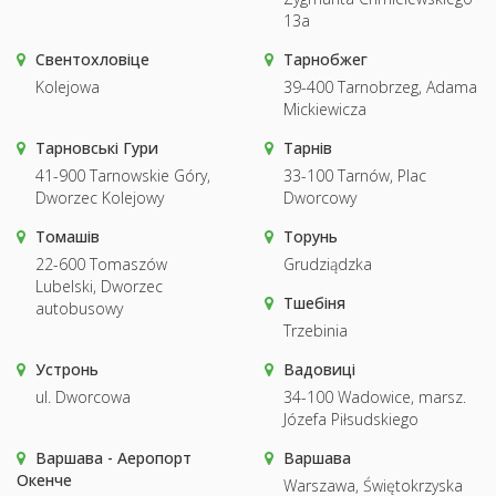
13a
Свентохловіце
Тарнобжег
Kolejowa
39-400 Tarnobrzeg, Adama
Mickiewicza
Тарновські Гури
Тарнів
41-900 Tarnowskie Góry,
33-100 Tarnów, Plac
Dworzec Kolejowy
Dworcowy
Томашів
Торунь
22-600 Tomaszów
Grudziądzka
Lubelski, Dworzec
Тшебіня
autobusowy
Trzebinia
Устронь
Вадовиці
ul. Dworcowa
34-100 Wadowice, marsz.
Józefa Piłsudskiego
Варшава - Аеропорт
Варшава
Окенче
Warszawa, Świętokrzyska