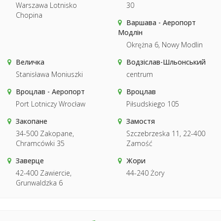
Warszawa Lotnisko
30
Chopina
Варшава - Аеропорт
Модлін
Okrężna 6, Nowy Modlin
Величка
Водзіслав-Шльонський
Stanisława Moniuszki
centrum
Вроцлав - Аеропорт
Вроцлав
Port Lotniczy Wrocław
Piłsudskiego 105
Закопане
Замостя
34-500 Zakopane,
Szczebrzeska 11, 22-400
Chramcówki 35
Zamość
Заверце
Жори
42-400 Zawiercie,
44-240 Żory
Grunwaldzka 6