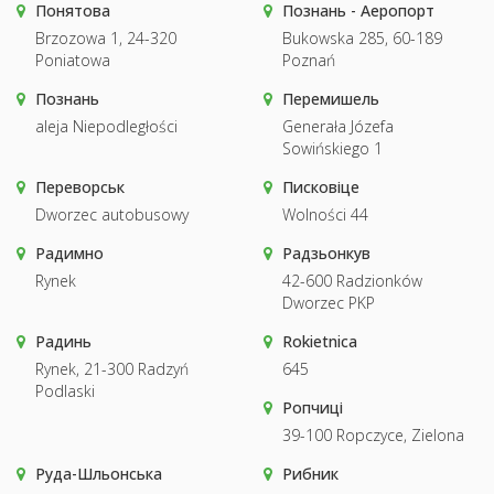
Понятова
Познань - Аеропорт
Brzozowa 1, 24-320
Bukowska 285, 60-189
Poniatowa
Poznań
Познань
Перемишель
aleja Niepodległości
Generała Józefa
Sowińskiego 1
Переворськ
Писковіце
Dworzec autobusowy
Wolności 44
Радимно
Радзьонкув
Rynek
42-600 Radzionków
Dworzec PKP
Радинь
Rokietnica
Rynek, 21-300 Radzyń
645
Podlaski
Ропчиці
39-100 Ropczyce, Zielona
Руда-Шльонська
Рибник