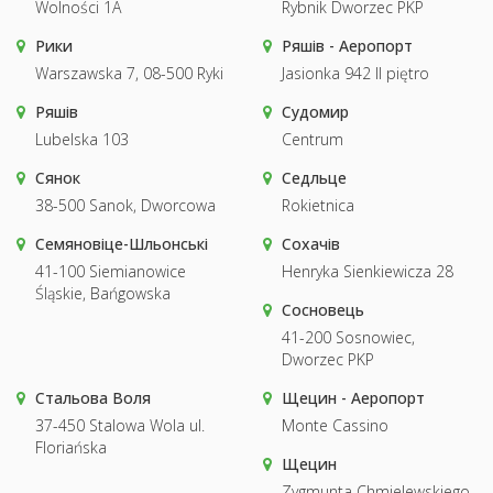
Wolności 1A
Rybnik Dworzec PKP
Рики
Ряшів - Аеропорт
Warszawska 7, 08-500 Ryki
Jasionka 942 II piętro
Ряшів
Судомир
Lubelska 103
Centrum
Сянок
Седльце
38-500 Sanok, Dworcowa
Rokietnica
Семяновіце-Шльонські
Сохачів
41-100 Siemianowice
Henryka Sienkiewicza 28
Śląskie, Bańgowska
Сосновець
41-200 Sosnowiec,
Dworzec PKP
Стальова Воля
Щецин - Аеропорт
37-450 Stalowa Wola ul.
Monte Cassino
Floriańska
Щецин
Zygmunta Chmielewskiego