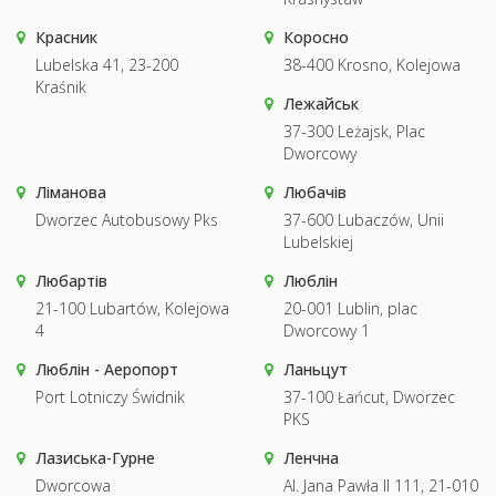
Красник
Коросно
Lubelska 41, 23-200
38-400 Krosno, Kolejowa
Kraśnik
Лежайськ
37-300 Leżajsk, Plac
Dworcowy
Ліманова
Любачів
Dworzec Autobusowy Pks
37-600 Lubaczów, Unii
Lubelskiej
Любартів
Люблін
21-100 Lubartów, Kolejowa
20-001 Lublin, plac
4
Dworcowy 1
Люблін - Аеропорт
Ланьцут
Port Lotniczy Świdnik
37-100 Łańcut, Dworzec
PKS
Лазиська-Гурне
Ленчна
Dworcowa
Al. Jana Pawła II 111, 21-010