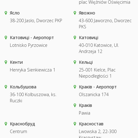
plac Więźniów Oświęcimia
Ясло
Явожно
38-200 Jasło, Dworzec PKP
43-600 Jaworzno, Dworzec
PKS
Катовиці - Аеропорт
Катовиці
Lotnisko Pyrzowice
40-010 Katowice, Ul.
Andrzeja 12
Кенти
Кельці
Henryka Sienkiewicza 1
25-001 Kielce, Plac
Niepodległości 1
Кольбушова
Краків - Аеропорт
36-100 Kolbuszowa, ks.
Olszanicka 174
Ruczki
Краків
Pawia
Краснобруд
Красностав
Centrum
Lwowska 2, 22-300
Krasnystaw