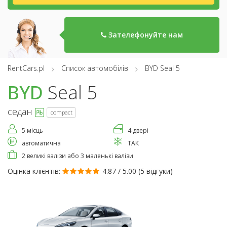
Зателефонуйте нам
RentCars.pl
Список автомобілів
BYD Seal 5
BYD
Seal 5
седан
compact
5 місць
4 двері
автоматична
ТАК
2 великі валізи або 3 маленькі валізи
Оцінка клієнтів:
4.87 / 5.00 (
5 відгуки
)