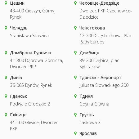
Цешин
Чеховіце-Дзедзіце
43-400 Cieszyn, Górny
Dworzec PKP Czechowice-
Rynek
Dziedzice
Челядзь
Ченстохова
Stanisława Staszica
42-200 Częstochowa, Plac
Rady Europy
Домброва-Гурнича
Дембиця
41-300 Dąbrowa Górnicza,
39-200 Dębica, plac
Dworzec PKP
Sybiraków
Динів
Гданськ - Аеропорт
36-065 Dynów, Rynek
Juliusza Słowackiego 200
Гданськ
Ґдиня
Podwale Grodzkie 2
Gdynia Główna
Ґлівице
Груєць
44-100 Gliwice, Dworzec
Laskowa 3
PKP
Ярослав