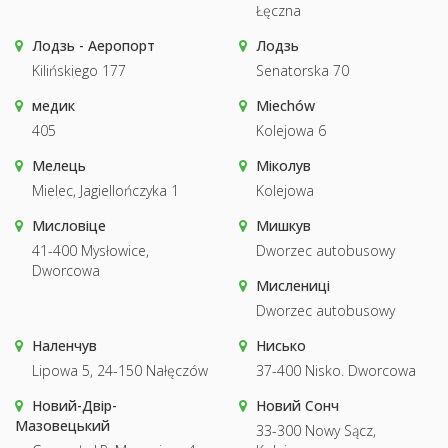
Łęczna
Лодзь - Аеропорт
Лодзь
Kilińskiego 177
Senatorska 70
медик
Miechów
405
Kolejowa 6
Мелець
Міколув
Mielec, Jagiellończyka 1
Kolejowa
Мисловіце
Мишкув
41-400 Mysłowice,
Dworzec autobusowy
Dworcowa
Мислениці
Dworzec autobusowy
Наленчув
Нисько
Lipowa 5, 24-150 Nałęczów
37-400 Nisko. Dworcowa
Новий-Двір-
Новий Сонч
Мазовецький
33-300 Nowy Sącz,