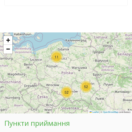
+
−
11
52
52
Leaflet
|
©
OpenStreetMap
contributors
Пункти приймання