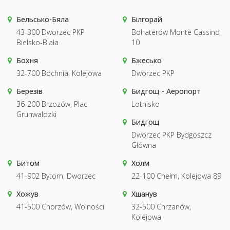
Бельсько-Бяла
Білгорай
43-300 Dworzec PKP
Bohaterów Monte Cassino
Bielsko-Biała
10
Бохня
Бжесько
32-700 Bochnia, Kolejowa
Dworzec PKP
Березів
Бидгощ - Аеропорт
36-200 Brzozów, Plac
Lotnisko
Grunwaldzki
Бидгощ
Dworzec PKP Bydgoszcz
Główna
Битом
Холм
41-902 Bytom, Dworzec
22-100 Chełm, Kolejowa 89
Хожув
Хшанув
41-500 Chorzów, Wolności
32-500 Chrzanów,
Kolejowa