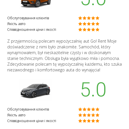
Обслуговування клієнтів
Якість авто
Співвідношення ціни і якості
Z przyjemnością polecam wypożyczalnię aut Go! Rent Moje
doświadczenie z nimi było znakomite. Samochód, który
wynajmowałem, był nieskazitelnie czysty i w doskonałym
stanie technicznym. Obsługa była wyjątkowo miła i pomocna.
Zdecydowanie polecam tę wypożyczalnię każdemu, kto szuka
niezawodnego i komfortowego auta do wynajęcia!
5.0
Обслуговування клієнтів
Якість авто
Співвідношення ціни і якості