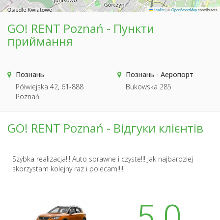
Leaflet
|
©
OpenStreetMap
contributors
GO! RENT Poznań - Пункти
приймання
Познань
Познань - Аеропорт
Półwiejska 42, 61-888
Bukowska 285
Poznań
GO! RENT Poznań - Відгуки клієнтів
Szybka realizacja!!! Auto sprawne i czyste!!! Jak najbardziej
skorzystam kolejny raz i polecam!!!!
5.0