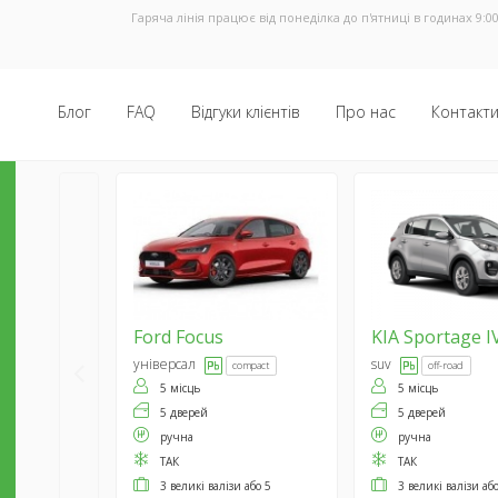
Гаряча лінія працює від понеділка до п'ятниці в годинах 9:00
Блог
FAQ
Відгуки клієнтів
Про нас
Контакт
Ford
Focus
KIA
Sportage I
універсал
suv
compact
off-road
5 місць
5 місць
5 дверей
5 дверей
ручна
ручна
ТАК
ТАК
3 великі валізи або 5
3 великі валізи аб