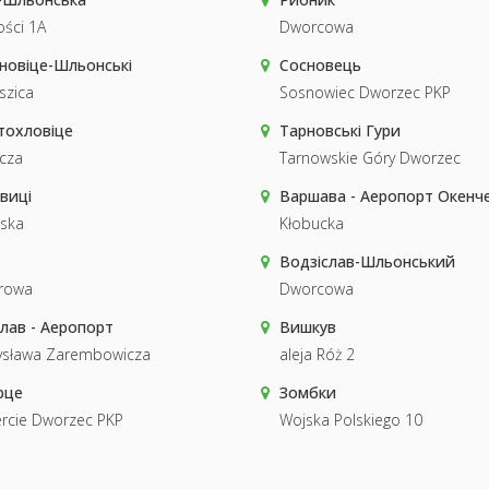
ści 1A
Dworcowa
новіце-Шльонські
Сосновець
aszica
Sosnowiec Dworzec PKP
тохловіце
Тарновські Гури
cza
Tarnowskie Góry Dworzec
виці
Варшава - Аеропорт Окенч
ska
Kłobucka
Водзіслав-Шльонський
rowa
Dworcowa
лав - Аеропорт
Вишкув
ysława Zarembowicza
aleja Róż 2
рце
Зомбки
rcie Dworzec PKP
Wojska Polskiego 10