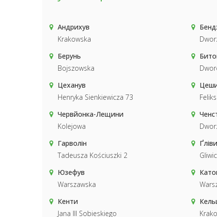
Андрихув
Бенд
Krakowska
Dwor
Берунь
Бито
Bojszowska
Dwor
Цеханув
Цеш
Henryka Sienkiewicza 73
Felik
Червйонка-Лещини
Ченс
Kolejowa
Dwor
Гарволін
Ґлів
Tadeusza Kościuszki 2
Gliwi
Юзефув
Като
Warszawska
Wars
Кенти
Кель
Jana III Sobieskiego
Krak