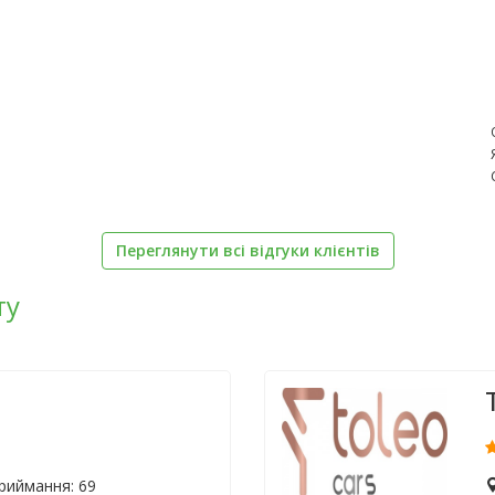
Переглянути всі відгуки клієнтів
ту
приймання: 69