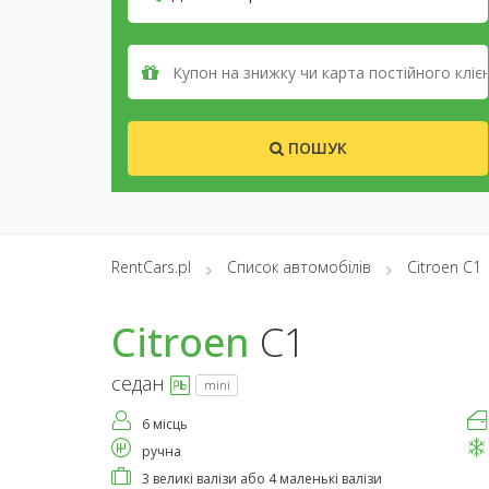
ПОШУК
RentCars.pl
Список автомобілів
Citroen C1
Citroen
C1
седан
mini
6 місць
ручна
3 великі валізи або 4 маленькі валізи