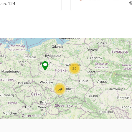
лів: 124
25
59