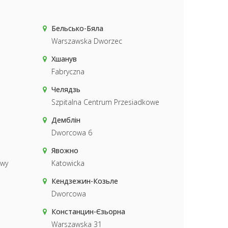
Бельсько-Бяла
Warszawska Dworzec
Хшанув
Fabryczna
Челядзь
Szpitalna Centrum Przesiadkowe
Демблін
Dworcowa 6
Явожно
owy
Katowicka
Кендзежин-Козьле
Dworcowa
Констанцин-Єзьорна
Warszawska 31