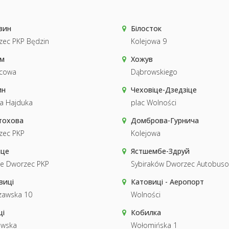
зин
Білосток
zec PKP Będzin
Kolejowa 9
м
Хожув
cowa
Dąbrowskiego
ин
Чеховіце-Дзедзіце
sa Hajduka
plac Wolności
тохова
Домброва-Гурнича
zec PKP
Kolejowa
ице
Ястшембе-Здруй
ce Dworzec PKP
Sybiraków Dworzec Autobus
виці
Катовиці - Аеропорт
zawska 10
Wolności
ці
Кобилка
owska
Wołomińska 1