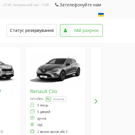
Зателефонуйте нам
 - 21:00. Актуальний час:
17:00
и
Статус резервування
Мій рахунок
V
Renault
Clio
гетчбек
economy
5 місць
5 дверей
ручна
ТАК
о 5
2 великі валізи або 3