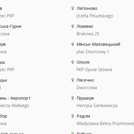
в
Леґіоново
zec PKP
Józefa Piłsudskiego
ська-Гурне
Ломянкі
cowa
Brukowa 25
лув
Мінськ-Мазовецький
owa
plac Dworcowy 1
уш
Ополе
zec PKP
PKP Opole Główne
цьк
Пясечно
3
Dworcowa
ань - Аеропорт
Прушкув
ierza Wielkiego
Henryka Sienkiewicza
бор
Радом
owa
Władysława Beliny-Prażmowsk
-Шльонська
Рибник