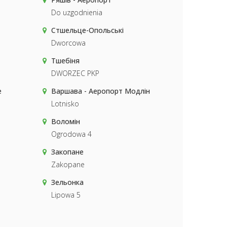
Do uzgodnienia
Стшельце-Опольські
Dworcowa
Тшебіня
DWORZEC PKP
е
Варшава - Аеропорт Модлін
Lotnisko
Воломін
Ogrodowa 4
Закопане
Zakopane
Зельонка
Lipowa 5