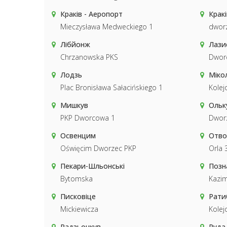
Краків - Аеропорт
Кракі
Mieczysława Medweckiego 1
dwor
Лібйонж
Лази
Chrzanowska PKS
Dwor
Лодзь
Міко
Plac Bronisława Sałacińskiego 1
Kolej
Мишкув
Ольк
PKP Dworcowa 1
Dwor
Освенцим
Отво
Oświęcim Dworzec PKP
Orla 
Пекари-Шльонські
Позн
Bytomska
Kazim
Писковіце
Рати
Mickiewicza
Kolej
Радзьонкув
Руда