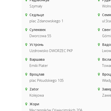
Szymały
Wolno
Седльце
Семя
plac Zdanowskiego 1
ul.St
Сулеювек
Свен
Dworcowa 55
Górni
Устронь
Вадо
Uzdrowisko DWORZEC PKP
Lwow
Варшава
Вісла
Emilii Plater
Towa
Вроцлав
Вроц
plac Piłsudskiego 105
Wład
Zator
Заве
Kolejowa
Zawie
Жори
Męczenników Oświęcimskich 20A