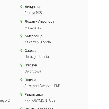
Лендзіни
Prusza PKS
Лодзь - Аеропорт
Maczka 35
Мисловіце
Ks.kard.A.Hlonda
Ожеше
do uzgodnienia
П'ястув
Dworcowa
Пщина
Pszczyna Dworzec PKP
Радомсько
iego 2
PKP RAEYMONTA 53
Ряшів - Аеропорт