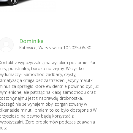
Dominika
Katowice, Warszawska 10 2025-06-30
Kontakt z wypożyczalnią na wysokim poziomie. Pan
miły, punktualny, bardzo uprzejmy. Wszystko
wytłumaczył. Samochód zadbany, czysty,
klimatyzacja śmiga bez zastrzeżeń. Jedyny malutki
minus za sprzęgło które ewidentnie powinno być już
wymienione, ale patrząc na klasę samochodu oraz
koszt wynajmu jest t naprawdę drobnostka.
Szczególnie że wynajem obył zorganizowany w
kilkanaście minut i brałam to co było dostępne ;) W
przyszłości na pewno będę korzystać z
wypożyczalni. Zero problemów podczas zdawania
auta.