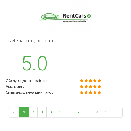
Rzetelna firma, polecam
5.0
Обслуговування клієнтів
Якість авто
Співвідношення ціни і якості
←
1
2
3
4
5
6
7
8
9
10
→