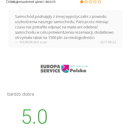
Співвідношення ціни і якості
Samochód podnajęty z innej wypożyczalni z powodu
uszkodzenia naszego samochodu, Pani przez miesiąc
czasu nie potrafiła odpisać na maila ani odebrać
samochodu w celu potwierdzenia rezerwacji, dodatkowo
otrzymała rabat na 1500 pln za niedogodności.
YOURCAR rent a car
2017-08-22
bardzo dobra
5.0