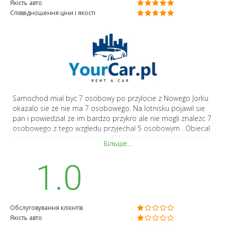
Якість авто
Співвідношення ціни і якості
Samochod mial byc 7 osobowy po przylocie z Nowego Jorku
okazalo sie ze nie ma 7 osobowego. Na lotnisku pojawil sie
pan i powiedzial ze im bardzo przykro ale nie mogli znalezc 7
osobowego z tego wzgledu przyjechal 5 osobowym . Obiecal
ze zamieni nam ten samochod do tygodnia z czego rowniez
Більше...
sie nie wywiazal bo czekalismy 2 tygodnie . Po 2 tygodniach
dowieziono nam stary 7 osobowy samochod ( rozwalalajacy
1.0
sie w srodku) z przebiegiem 150, 000 km . Podczas spisania
kontraktu 6 miesiecy wczesniej obiecano nam ze samochod
bedzie nowy lub 2 letni . Kompletny brak profesjonalizmu.
Обслуговування клієнтів
Якість авто