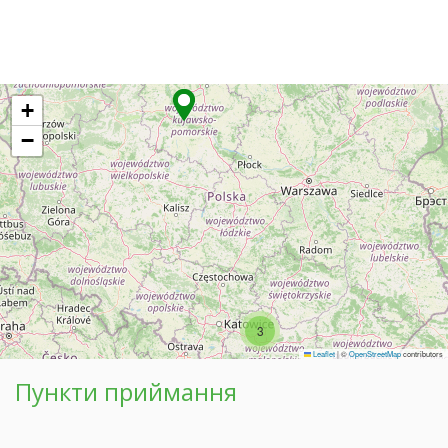
+
−
3
Leaflet
|
©
OpenStreetMap
contributors
Пункти приймання