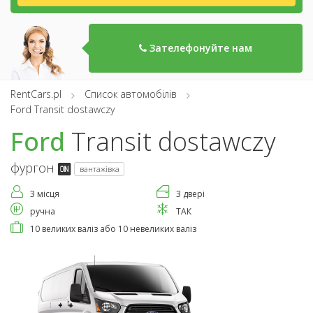
Зателефонуйте нам
RentCars.pl
Список автомобілів
Ford Transit dostawczy
Ford
Transit dostawczy
фургон
вантажівка
3 місця
3 двері
ручна
ТАК
10 великих валіз або 10 невеликих валіз