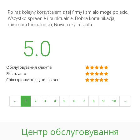
Po raz kolejny korzystalem z tej firmy i smialo moge polecic.
Wszystko sprawnie i punktualnie. Dobra komunikacja,
minimum formalnosci, Nowe i czyste auta.
5.0
Обслуговування клієнтів
Якість авто
Співвідношення ціни і якості
←
1
2
3
4
5
6
7
8
9
10
→
Центр обслуговування