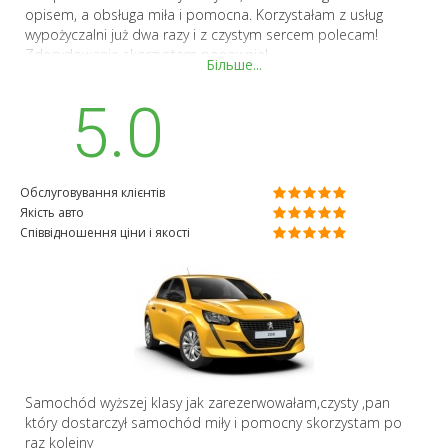
opisem, a obsługa miła i pomocna. Korzystałam z usług
wypożyczalni już dwa razy i z czystym sercem polecam!
Zdecydowanie skorzystam ponownie!
Більше...
5.0
Обслуговування клієнтів
Якість авто
Співвідношення ціни і якості
Samochód wyższej klasy jak zarezerwowałam,czysty ,pan
który dostarczył samochód miły i pomocny skorzystam po
raz kolejny