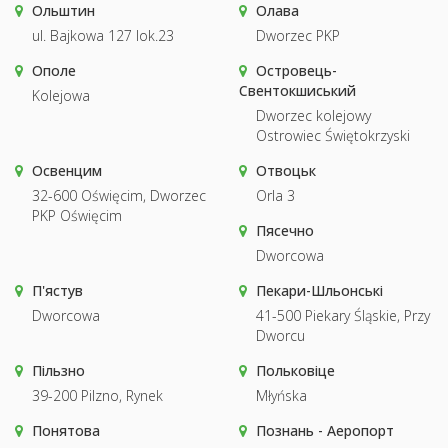
Ольштин
Олава
ul. Bajkowa 127 lok.23
Dworzec PKP
Ополе
Островець-
Свентокшиський
Kolejowa
Dworzec kolejowy
Ostrowiec Świętokrzyski
Освенцим
Отвоцьк
32-600 Oświęcim, Dworzec
Orla 3
PKP Oświęcim
Пясечно
Dworcowa
П'ястув
Пекари-Шльонські
Dworcowa
41-500 Piekary Śląskie, Przy
Dworcu
Пільзно
Польковіце
39-200 Pilzno, Rynek
Młyńska
Понятова
Познань - Аеропорт