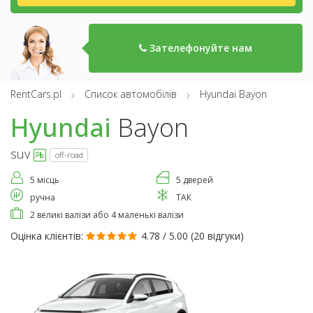
Зателефонуйте нам
RentCars.pl
Список автомобілів
Hyundai Bayon
Hyundai
Bayon
suv
off-road
5 місць
5 дверей
ручна
ТАК
2 великі валізи або 4 маленькі валізи
Оцінка клієнтів:
4.78 / 5.00 (
20 відгуки
)