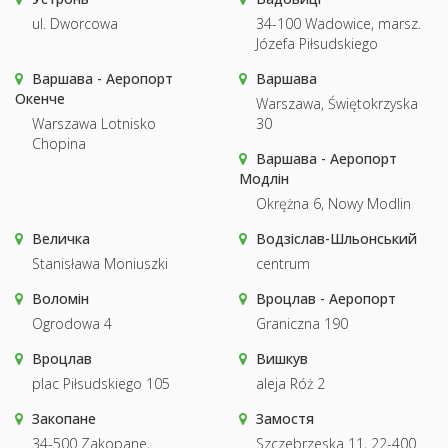
ul. Dworcowa
34-100 Wadowice, marsz.
Józefa Piłsudskiego
Варшава - Аеропорт
Варшава
Окенче
Warszawa, Świętokrzyska
Warszawa Lotnisko
30
Chopina
Варшава - Аеропорт
Модлін
Okrężna 6, Nowy Modlin
Величка
Водзіслав-Шльонський
Stanisława Moniuszki
centrum
Воломін
Вроцлав - Аеропорт
Ogrodowa 4
Graniczna 190
Вроцлав
Вишкув
plac Piłsudskiego 105
aleja Róż 2
Закопане
Замостя
34-500 Zakopane,
Szczebrzeska 11, 22-400