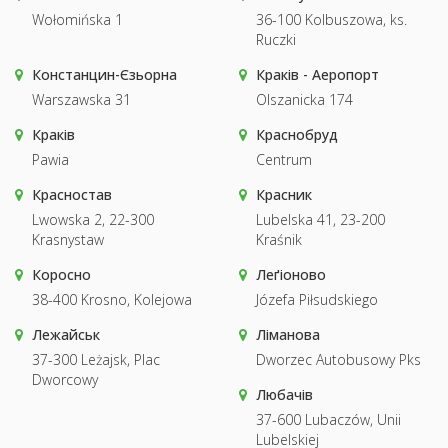
Wołomińska 1
36-100 Kolbuszowa, ks.
Ruczki
Констанцин-Єзьорна
Краків - Аеропорт
Warszawska 31
Olszanicka 174
Краків
Краснобруд
Pawia
Centrum
Красностав
Красник
Lwowska 2, 22-300
Lubelska 41, 23-200
Krasnystaw
Kraśnik
Коросно
Леґіоново
38-400 Krosno, Kolejowa
Józefa Piłsudskiego
Лежайськ
Ліманова
37-300 Leżajsk, Plac
Dworzec Autobusowy Pks
Dworcowy
Любачів
37-600 Lubaczów, Unii
Lubelskiej