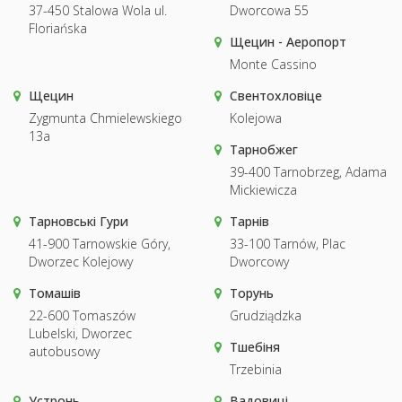
37-450 Stalowa Wola ul.
Dworcowa 55
Floriańska
Щецин - Аеропорт
Monte Cassino
Щецин
Свентохловіце
Zygmunta Chmielewskiego
Kolejowa
13a
Тарнобжег
39-400 Tarnobrzeg, Adama
Mickiewicza
Тарновські Гури
Тарнів
41-900 Tarnowskie Góry,
33-100 Tarnów, Plac
Dworzec Kolejowy
Dworcowy
Томашів
Торунь
22-600 Tomaszów
Grudziądzka
Lubelski, Dworzec
Тшебіня
autobusowy
Trzebinia
Устронь
Вадовиці