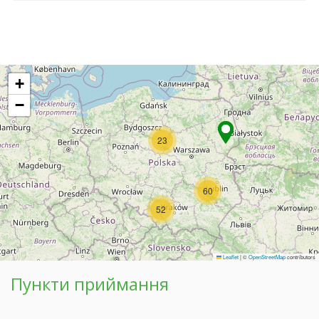
+
−
23
60
52
Leaflet
|
©
OpenStreetMap
contributors
Пункти приймання