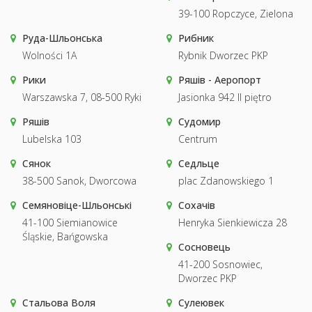
39-100 Ropczyce, Zielona
Руда-Шльонська
Рибник
Wolności 1A
Rybnik Dworzec PKP
Рики
Ряшів - Аеропорт
Warszawska 7, 08-500 Ryki
Jasionka 942 II piętro
Ряшів
Судомир
Lubelska 103
Centrum
Сянок
Седльце
38-500 Sanok, Dworcowa
plac Zdanowskiego 1
Семяновіце-Шльонські
Сохачів
41-100 Siemianowice
Henryka Sienkiewicza 28
Śląskie, Bańgowska
Сосновець
41-200 Sosnowiec,
Dworzec PKP
Стальова Воля
Сулеювек