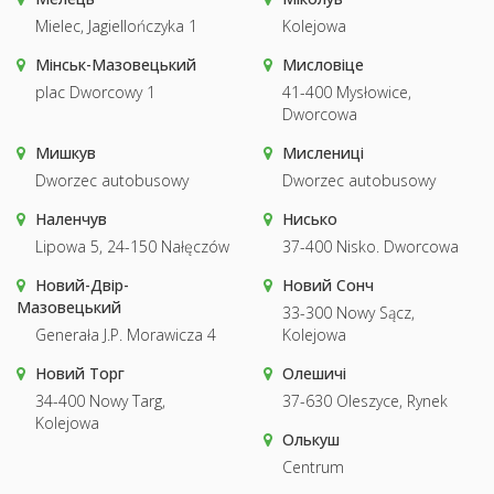
Mielec, Jagiellończyka 1
Kolejowa
Мінськ-Мазовецький
Мисловіце
plac Dworcowy 1
41-400 Mysłowice,
Dworcowa
Мишкув
Мислениці
Dworzec autobusowy
Dworzec autobusowy
Наленчув
Нисько
Lipowa 5, 24-150 Nałęczów
37-400 Nisko. Dworcowa
Новий-Двір-
Новий Сонч
Мазовецький
33-300 Nowy Sącz,
Generała J.P. Morawicza 4
Kolejowa
Новий Торг
Олешичі
34-400 Nowy Targ,
37-630 Oleszyce, Rynek
Kolejowa
Олькуш
Centrum