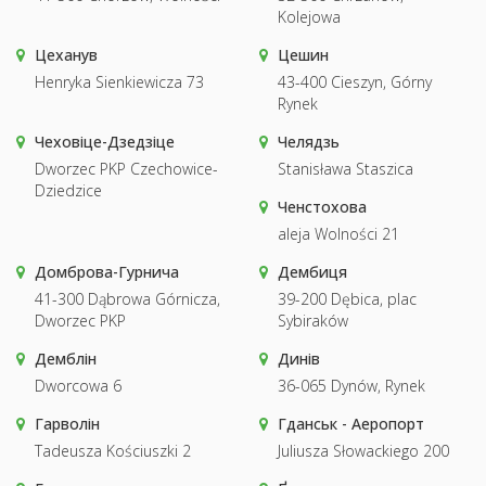
Kolejowa
Цеханув
Цешин
Henryka Sienkiewicza 73
43-400 Cieszyn, Górny
Rynek
Чеховіце-Дзедзіце
Челядзь
Dworzec PKP Czechowice-
Stanisława Staszica
Dziedzice
Ченстохова
aleja Wolności 21
Домброва-Гурнича
Дембиця
41-300 Dąbrowa Górnicza,
39-200 Dębica, plac
Dworzec PKP
Sybiraków
Демблін
Динів
Dworcowa 6
36-065 Dynów, Rynek
Гарволін
Гданськ - Аеропорт
Tadeusza Kościuszki 2
Juliusza Słowackiego 200