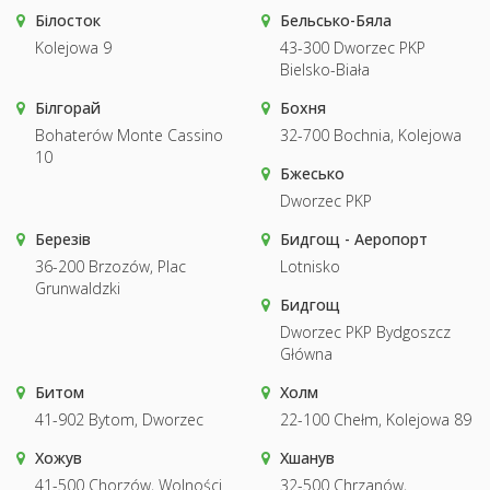
Білосток
Бельсько-Бяла
Kolejowa 9
43-300 Dworzec PKP
Bielsko-Biała
Білгорай
Бохня
Bohaterów Monte Cassino
32-700 Bochnia, Kolejowa
10
Бжесько
Dworzec PKP
Березів
Бидгощ - Аеропорт
36-200 Brzozów, Plac
Lotnisko
Grunwaldzki
Бидгощ
Dworzec PKP Bydgoszcz
Główna
Битом
Холм
41-902 Bytom, Dworzec
22-100 Chełm, Kolejowa 89
Хожув
Хшанув
41-500 Chorzów, Wolności
32-500 Chrzanów,