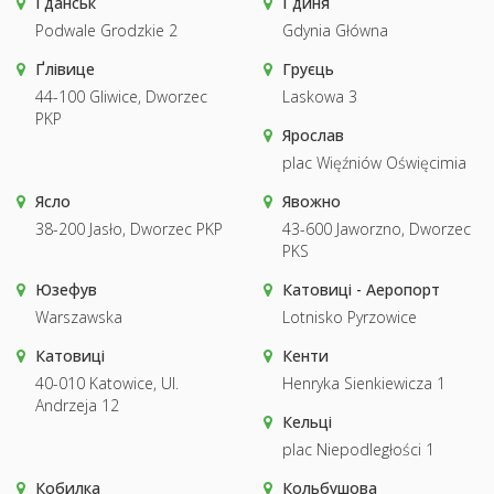
Гданськ
Ґдиня
Podwale Grodzkie 2
Gdynia Główna
Ґлівице
Груєць
44-100 Gliwice, Dworzec
Laskowa 3
PKP
Ярослав
plac Więźniów Oświęcimia
Ясло
Явожно
38-200 Jasło, Dworzec PKP
43-600 Jaworzno, Dworzec
PKS
Юзефув
Катовиці - Аеропорт
Warszawska
Lotnisko Pyrzowice
Катовиці
Кенти
40-010 Katowice, Ul.
Henryka Sienkiewicza 1
Andrzeja 12
Кельці
plac Niepodległości 1
Кобилка
Кольбушова