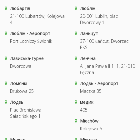
Любартів
Люблін
21-100 Lubartów, Kolejowa
20-001 Lublin, plac
4
Dworcowy 1
Люблін - Аеропорт
Ланьцут
Port Lotniczy Świdnik
37-100 Łańcut, Dworzec
PKS
Лазиська-Гурне
Ленчна
Dworcowa
Al. Jana Pawła II 111, 21-010
Łęczna
Ломянкі
Лодзь - Аеропорт
Brukowa 25
Maczka 35
Лодзь
медик
Plac Bronisława
405
Sałacińskiego 1
Miechów
Kolejowa 6
Мелець
Міколув