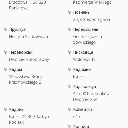
Brzozowa 1, 24-320
Kazimierza Wielkiego
Poniatowa
Познань
aleja Niepodległości
Прушкув
Перемишель
Henryka Sienkiewicza
Generała Józefa
Sowińskiego 1
Переворськ
Писковіце
Dworzec autobusowy
Wolności 44
Радом
Радимно
Władysława Beliny-
Rynek
Prażmowskiego 2
Радзьонкув
42-600 Radzionków
Dworzec PKP
Радинь
Rokietnica
Rynek, 21-300 Radzyń
645
Podlaski
Ропчиці