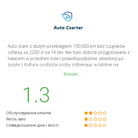
Auto stare z dużym przebiegiem 100.000 km bez czujników
cofania za 2200 zł na 14 dni. Nie było dobrze przygotowane z
hałasem w przednim kole ( prawdopodobnie okładziny już
zużyte ). Kultura osobista osoby odbierając w lublinie na
lotnisku dużo daje do życzenia ( nakrzyczał na mnie
Більше...
podnosząc głos że spóźniłem się parę minut i nie odebrałem
telefonu prowadząc Auto. Brak kompletnego zrozumienia dla
1.3
klienta który będzie miał za chwilę dwa loty tego dnia. Moja
ocena bardzo niska dla Auto Czarter
Обслуговування клієнтів
Якість авто
Співвідношення ціни і якості