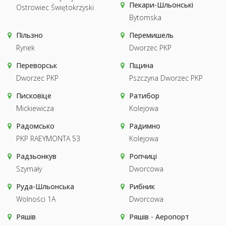
Пекари-Шльонські
Ostrowiec Świętokrzyski
Bytomska
Пільзно
Перемишель
Rynek
Dworzec PKP
Переворськ
Пщина
Dworzec PKP
Pszczyna Dworzec PKP
Писковіце
Ратибор
Mickiewicza
Kolejowa
Радомсько
Радимно
PKP RAEYMONTA 53
Kolejowa
Радзьонкув
Ропчиці
Szymały
Dworcowa
Руда-Шльонська
Рибник
Wolności 1A
Dworcowa
Ряшів
Ряшів - Аеропорт