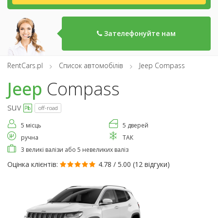
Зателефонуйте нам
RentCars.pl
Список автомобілів
Jeep Compass
Jeep
Compass
suv
off-road
5 місць
5 дверей
ручна
ТАК
3 великі валізи або 5 невеликих валіз
Оцінка клієнтів:
4.78 / 5.00 (
12 відгуки
)