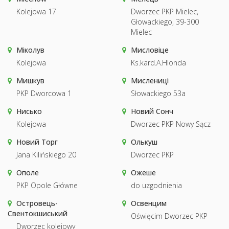
Kolejowa 17
Dworzec PKP Mielec,
Głowackiego, 39-300
Mielec
Міколув
Мисловіце
Kolejowa
Ks.kard.A.Hlonda
Мишкув
Мислениці
PKP Dworcowa 1
Słowackiego 53a
Нисько
Новий Сонч
Kolejowa
Dworzec PKP Nowy Sącz
Новий Торг
Олькуш
Jana Kilińskiego 20
Dworzec PKP
Ополе
Ожеше
PKP Opole Główne
do uzgodnienia
Островець-
Освенцим
Свентокшиський
Oświęcim Dworzec PKP
Dworzec kolejowy