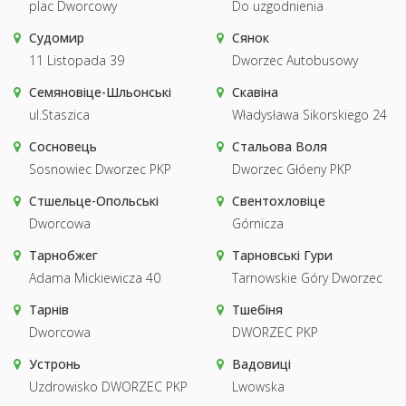
plac Dworcowy
Do uzgodnienia
Судомир
Сянок
11 Listopada 39
Dworzec Autobusowy
Семяновіце-Шльонські
Скавіна
ul.Staszica
Władysława Sikorskiego 24
Сосновець
Стальова Воля
Sosnowiec Dworzec PKP
Dworzec Głóeny PKP
Стшельце-Опольські
Свентохловіце
Dworcowa
Górnicza
Тарнобжег
Тарновські Гури
Adama Mickiewicza 40
Tarnowskie Góry Dworzec
Тарнів
Тшебіня
Dworcowa
DWORZEC PKP
Устронь
Вадовиці
Uzdrowisko DWORZEC PKP
Lwowska