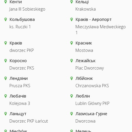
Кенти
Кельці
Jana III Sobieskiego
Krakowska
Кольбушова
Краків - Аеропорт
ks. Ruczki 1
Mieczysława Medweckiego
1
Краків
Красник
dworzec PKP
Mostowa
Коросно
Лежайськ
Dworzec PKS
Plac Dworcowy
Лендзіни
Лібйонж
Prusza PKS
Chrzanowska PKS
Любачів
Люблін
Kolejowa 3
Lublin Główny PKP
Ланьцут
Лазиська-Гурне
Dworzec PKP Łańcut
Dworcowa
Miechów
Мелець