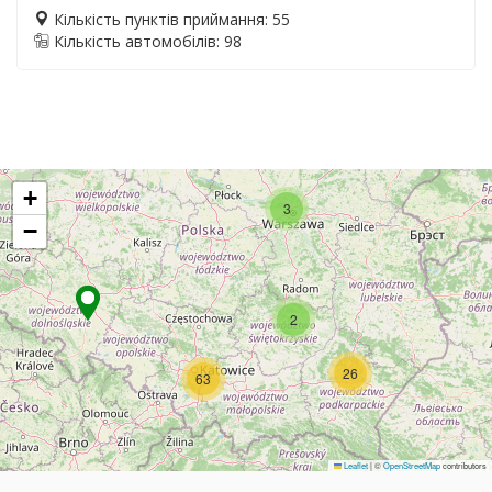
Кількість пунктів приймання: 55
Кількість автомобілів: 98
+
3
−
2
26
63
Leaflet
|
©
OpenStreetMap
contributors