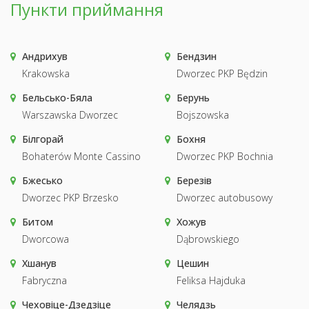
Пункти приймання
Андрихув
Бендзин
Krakowska
Dworzec PKP Będzin
Бельсько-Бяла
Берунь
Warszawska Dworzec
Bojszowska
Білгорай
Бохня
Bohaterów Monte Cassino
Dworzec PKP Bochnia
Бжесько
Березів
Dworzec PKP Brzesko
Dworzec autobusowy
Битом
Хожув
Dworcowa
Dąbrowskiego
Хшанув
Цешин
Fabryczna
Feliksa Hajduka
Чеховіце-Дзедзіце
Челядзь