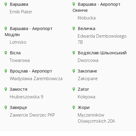
Варшава
Варшава - Аеропорт
Окенче
Emilii Plater
Kłobucka
Варшава - Аеропорт
Величка
Модлін
Edwarda Dembowskiego
Lotnisko
7B
Вісла
Водзіслав-Шльонський
Towarowa
Dworcowa
Вроцлав - Аеропорт
Закопане
Władysława Zarembowicza
Zakopane
Замостя
Zator
Hrubieszowska 9
Kolejowa
Заверце
Жори
Zawiercie Dworzec PKP
Męczenników
Oświęcimskich 20A