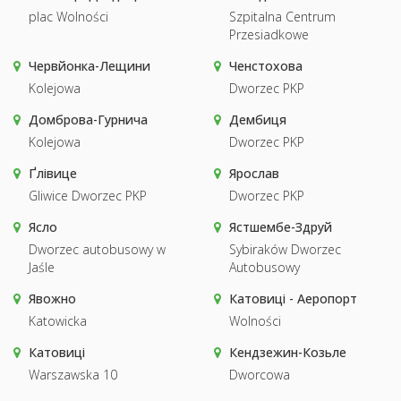
plac Wolności
Szpitalna Centrum
Przesiadkowe
Червйонка-Лещини
Ченстохова
Kolejowa
Dworzec PKP
Домброва-Гурнича
Дембиця
Kolejowa
Dworzec PKP
Ґлівице
Ярослав
Gliwice Dworzec PKP
Dworzec PKP
Ясло
Ястшембе-Здруй
Dworzec autobusowy w
Sybiraków Dworzec
Jaśle
Autobusowy
Явожно
Катовиці - Аеропорт
Katowicka
Wolności
Катовиці
Кендзежин-Козьле
Warszawska 10
Dworcowa