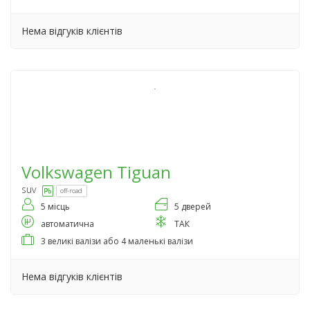
Нема відгуків клієнтів
Volkswagen
Tiguan
suv
off-road
5 місць
5 дверей
автоматична
ТАК
3 великі валізи або 4 маленькі валізи
Нема відгуків клієнтів