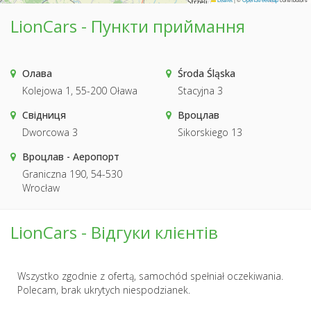
LionCars - Пункти приймання
Олава
Środa Śląska
Kolejowa 1, 55-200 Oława
Stacyjna 3
Свідниця
Вроцлав
Dworcowa 3
Sikorskiego 13
Вроцлав - Аеропорт
Graniczna 190, 54-530
Wrocław
LionCars - Відгуки клієнтів
Wszystko zgodnie z ofertą, samochód spełniał oczekiwania.
Polecam, brak ukrytych niespodzianek.