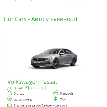
LionCars - Авто у наявності
Volkswagen
Passat
універсал
intermediate
5 місць
5 дверей
автоматична
ТАК
3 великі валізи або 5 невеликих валіз