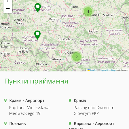
−
4
2
Leaflet
|
©
OpenStreetMap
contributors
Пункти приймання
Краків - Аеропорт
Краків
Kapitana Mieczysława
Parking nad Dworcem
Medweckiego 49
Głównym PKP
Познань
Варшава - Аеропорт