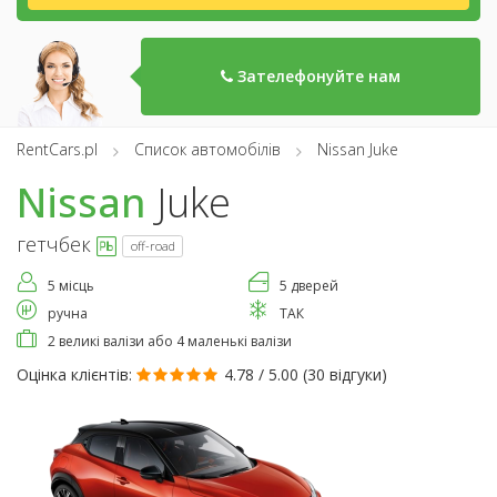
Зателефонуйте нам
RentCars.pl
Список автомобілів
Nissan Juke
Nissan
Juke
гетчбек
off-road
5 місць
5 дверей
ручна
ТАК
2 великі валізи або 4 маленькі валізи
Оцінка клієнтів:
4.78 / 5.00 (
30 відгуки
)