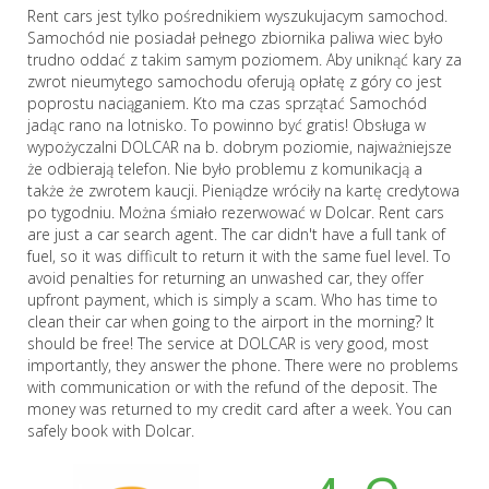
Rent cars jest tylko pośrednikiem wyszukujacym samochod.
Samochód nie posiadał pełnego zbiornika paliwa wiec było
trudno oddać z takim samym poziomem. Aby uniknąć kary za
zwrot nieumytego samochodu oferują opłatę z góry co jest
poprostu naciąganiem. Kto ma czas sprzątać Samochód
jadąc rano na lotnisko. To powinno być gratis! Obsługa w
wypożyczalni DOLCAR na b. dobrym poziomie, najważniejsze
że odbierają telefon. Nie było problemu z komunikacją a
także że zwrotem kaucji. Pieniądze wróciły na kartę credytowa
po tygodniu. Można śmiało rezerwować w Dolcar. Rent cars
are just a car search agent. The car didn't have a full tank of
fuel, so it was difficult to return it with the same fuel level. To
avoid penalties for returning an unwashed car, they offer
upfront payment, which is simply a scam. Who has time to
clean their car when going to the airport in the morning? It
should be free! The service at DOLCAR is very good, most
importantly, they answer the phone. There were no problems
with communication or with the refund of the deposit. The
money was returned to my credit card after a week. You can
safely book with Dolcar.