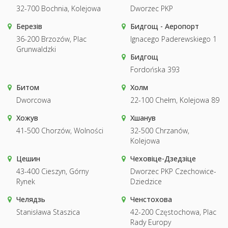
32-700 Bochnia, Kolejowa
Dworzec PKP
Березів
Бидгощ - Аеропорт
36-200 Brzozów, Plac
Ignacego Paderewskiego 1
Grunwaldzki
Бидгощ
Fordońska 393
Битом
Холм
Dworcowa
22-100 Chełm, Kolejowa 89
Хожув
Хшанув
41-500 Chorzów, Wolności
32-500 Chrzanów,
Kolejowa
Цешин
Чеховіце-Дзедзіце
43-400 Cieszyn, Górny
Dworzec PKP Czechowice-
Rynek
Dziedzice
Челядзь
Ченстохова
Stanisława Staszica
42-200 Częstochowa, Plac
Rady Europy