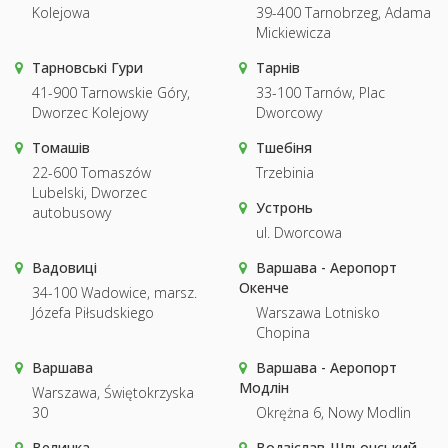
Kolejowa
39-400 Tarnobrzeg, Adama
Mickiewicza
Тарновські Гури
Тарнів
41-900 Tarnowskie Góry,
33-100 Tarnów, Plac
Dworzec Kolejowy
Dworcowy
Томашів
Тшебіня
22-600 Tomaszów
Trzebinia
Lubelski, Dworzec
Устронь
autobusowy
ul. Dworcowa
Вадовиці
Варшава - Аеропорт
Окенче
34-100 Wadowice, marsz.
Józefa Piłsudskiego
Warszawa Lotnisko
Chopina
Варшава
Варшава - Аеропорт
Модлін
Warszawa, Świętokrzyska
30
Okrężna 6, Nowy Modlin
Величка
Водзіслав-Шльонський