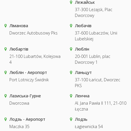
Лежайськ
37-300 Leżajsk, Plac
Dworcowy
Ліманова
Любачів
Dworzec Autobusowy Pks
37-600 Lubaczów, Unii
Lubelskiej
Любартів
Люблін
21-100 Lubartów, Kolejowa
20-001 Lublin, plac
4
Dworcowy 1
Люблін - Аеропорт
Ланьцут
Port Lotniczy Świdnik
37-100 Łańcut, Dworzec
PKS
Лазиська-Гурне
Ленчна
Dworcowa
Al. Jana Pawła II 111, 21-010
Łęczna
Лодзь - Аеропорт
Лодзь
Maczka 35
Łagiewnicka 54