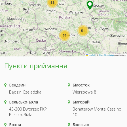
11
51
56
Leaflet
|
©
OpenStreetMap
contributors
Пункти приймання
Бендзин
Білосток
Będzin Czeladzka
Wierzbowa 8
Бельсько-Бяла
Білгорай
43-300 Dworzec PKP
Bohaterów Monte Cassino
Bielsko-Biała
10
Бохня
Бжесько