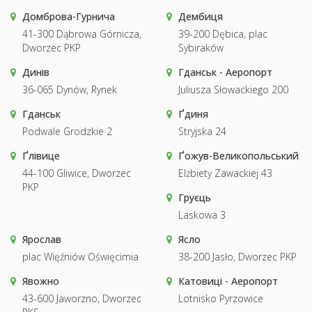
Домброва-Гурнича
Дембиця
41-300 Dąbrowa Górnicza,
39-200 Dębica, plac
Dworzec PKP
Sybiraków
Динів
Гданськ - Аеропорт
36-065 Dynów, Rynek
Juliusza Słowackiego 200
Гданськ
Ґдиня
Podwale Grodzkie 2
Stryjska 24
Ґлівице
Ґожув-Великопольський
44-100 Gliwice, Dworzec
Elżbiety Zawackiej 43
PKP
Груєць
Laskowa 3
Ярослав
Ясло
plac Więźniów Oświęcimia
38-200 Jasło, Dworzec PKP
Явожно
Катовиці - Аеропорт
43-600 Jaworzno, Dworzec
Lotnisko Pyrzowice