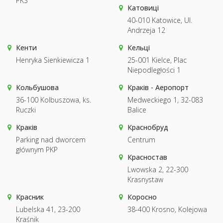
PKS
Катовиці
40-010 Katowice, Ul.
Andrzeja 12
Кенти
Кельці
Henryka Sienkiewicza 1
25-001 Kielce, Plac
Niepodległości 1
Кольбушова
Краків - Аеропорт
36-100 Kolbuszowa, ks.
Medweckiego 1, 32-083
Ruczki
Balice
Краків
Краснобруд
Parking nad dworcem
Centrum
głównym PKP
Красностав
Lwowska 2, 22-300
Krasnystaw
Красник
Коросно
Lubelska 41, 23-200
38-400 Krosno, Kolejowa
Kraśnik