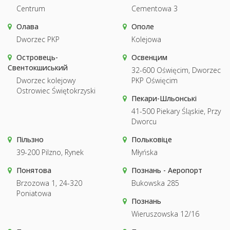
Centrum
Cementowa 3
Олава
Ополе
Dworzec PKP
Kolejowa
Островець-
Освенцим
Свентокшиський
32-600 Oświęcim, Dworzec
Dworzec kolejowy
PKP Oświęcim
Ostrowiec Świętokrzyski
Пекари-Шльонські
41-500 Piekary Śląskie, Przy
Dworcu
Пільзно
Польковіце
39-200 Pilzno, Rynek
Młyńska
Понятова
Познань - Аеропорт
Brzozowa 1, 24-320
Bukowska 285
Poniatowa
Познань
Wieruszowska 12/16