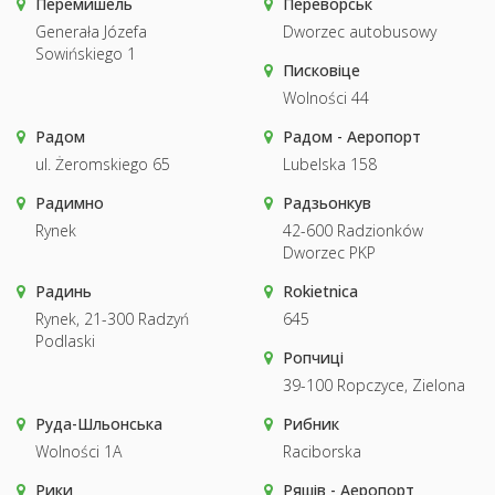
Перемишель
Переворськ
Generała Józefa
Dworzec autobusowy
Sowińskiego 1
Писковіце
Wolności 44
Радом
Радом - Аеропорт
ul. Żeromskiego 65
Lubelska 158
Радимно
Радзьонкув
Rynek
42-600 Radzionków
Dworzec PKP
Радинь
Rokietnica
Rynek, 21-300 Radzyń
645
Podlaski
Ропчиці
39-100 Ropczyce, Zielona
Руда-Шльонська
Рибник
Wolności 1A
Raciborska
Рики
Ряшів - Аеропорт