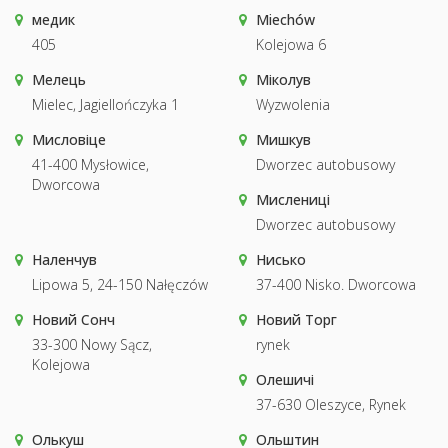
медик
Miechów
405
Kolejowa 6
Мелець
Міколув
Mielec, Jagiellończyka 1
Wyzwolenia
Мисловіце
Мишкув
41-400 Mysłowice,
Dworzec autobusowy
Dworcowa
Мислениці
Dworzec autobusowy
Наленчув
Нисько
Lipowa 5, 24-150 Nałęczów
37-400 Nisko. Dworcowa
Новий Сонч
Новий Торг
33-300 Nowy Sącz,
rynek
Kolejowa
Олешичі
37-630 Oleszyce, Rynek
Олькуш
Ольштин