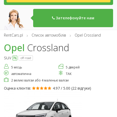
Зателефонуйте нам
RentCars.pl
Список автомобілів
Opel Crossland
Opel
Crossland
suv
off-road
5 місць
5 дверей
автоматична
ТАК
2 великі валізи або 4 маленькі валізи
Оцінка клієнтів:
4.97 / 5.00 (
22 відгуки
)