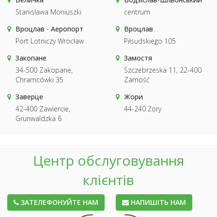
Stanisława Moniuszki
centrum
Вроцлав - Аеропорт
Вроцлав
Port Lotniczy Wrocław
Piłsudskiego 105
Закопане
Замостя
34-500 Zakopane,
Szczebrzeska 11, 22-400
Chramcówki 35
Zamość
Заверце
Жори
42-400 Zawiercie,
44-240 Żory
Grunwaldzka 6
Центр обслуговування
клієнтів
ЗАТЕЛЕФОНУЙТЕ НАМ
НАПИШІТЬ НАМ