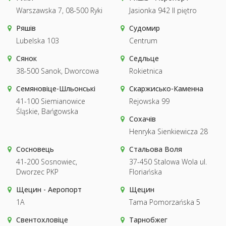
Warszawska 7, 08-500 Ryki
Jasionka 942 II piętro
Ряшів
Судомир
Lubelska 103
Centrum
Сянок
Седльце
38-500 Sanok, Dworcowa
Rokietnica
Семяновіце-Шльонські
Скаржисько-Каменна
41-100 Siemianowice
Rejowska 99
Śląskie, Bańgowska
Сохачів
Henryka Sienkiewicza 28
Сосновець
Стальова Воля
41-200 Sosnowiec,
37-450 Stalowa Wola ul.
Dworzec PKP
Floriańska
Щецин - Аеропорт
Щецин
1A
Tama Pomorzańska 5
Свентохловіце
Тарнобжег