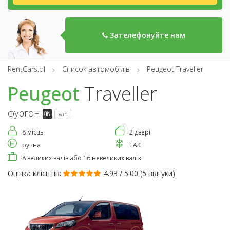
Зателефонуйте нам
RentCars.pl
Список автомобілів
Peugeot Traveller
Peugeot
Traveller
фургон
van
8 місць
2 двері
ручна
ТАК
8 великих валіз або 16 невеликих валіз
Оцінка клієнтів:
4.93 / 5.00 (
5 відгуки
)