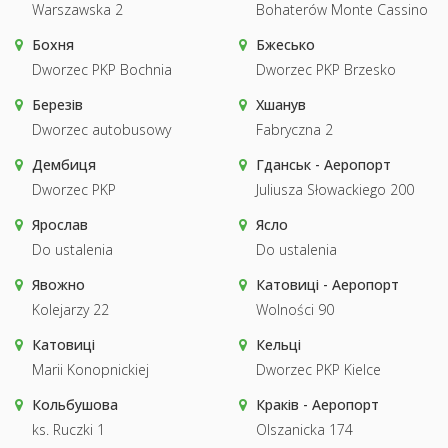
Warszawska 2
Bohaterów Monte Cassino
Бохня
Бжесько
Dworzec PKP Bochnia
Dworzec PKP Brzesko
Березів
Хшанув
Dworzec autobusowy
Fabryczna 2
Дембиця
Гданськ - Аеропорт
Dworzec PKP
Juliusza Słowackiego 200
Ярослав
Ясло
Do ustalenia
Do ustalenia
Явожно
Катовиці - Аеропорт
Kolejarzy 22
Wolności 90
Катовиці
Кельці
Marii Konopnickiej
Dworzec PKP Kielce
Кольбушова
Краків - Аеропорт
ks. Ruczki 1
Olszanicka 174