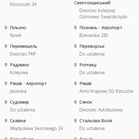
Свентокшиський
Kościuszki 34
Dworzec kolejowy
Ostrowiec Świętokrzyski
Пільзно
Познань - Аеропорт
Rynek
Bukowska 285
Перемишель
Переворськ
Dworzec PKP
Do ustalenia
Радимно
Ропчиці
Kolejowa
Do ustalenia
Ряшів - Аеропорт
Ряшів
Jasionka
Armii Krajowej 50; Rzeszów
Судомир
Сянок
Do ustalenia
Dworzec Autobusowy
Скавіна
Стальова Воля
Władysława Sikorskiego 24
Do ustalenia