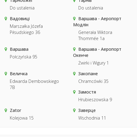
Тарнобжег
Тарнів
Do ustalenia
Do ustalenia
Вадовиці
Варшава - Аеропорт
Модлін
Marszałka Józefa
Piłsudskiego 36
Generała Wiktora
Thommée 1a
Варшава
Варшава - Аеропорт
Окенче
Połczyńska 95
Żwirki i Wigury 1
Величка
Закопане
Edwarda Dembowskiego
Chramcówki 35
7B
Замостя
Hrubieszowska 9
Zator
Заверце
Kolejowa 15
Wschodnia 11