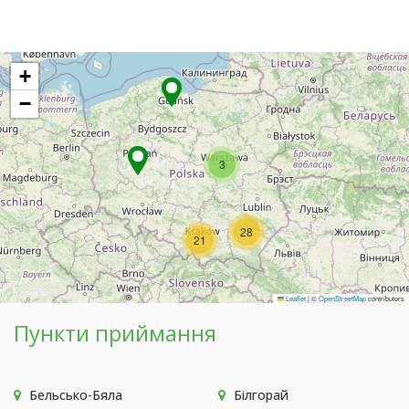
+
−
3
28
21
Leaflet
|
©
OpenStreetMap
contributors
Пункти приймання
Бельсько-Бяла
Білгорай