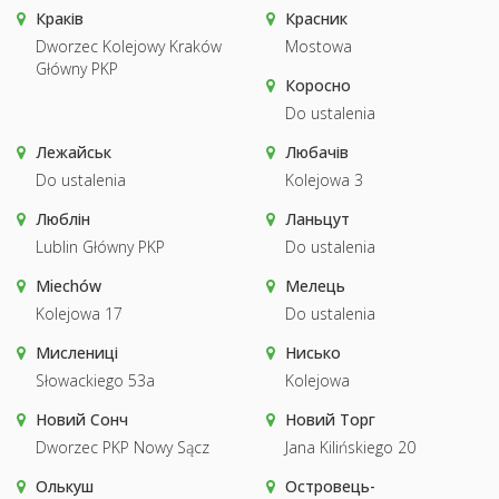
Краків
Красник
Dworzec Kolejowy Kraków
Mostowa
Główny PKP
Коросно
Do ustalenia
Лежайськ
Любачів
Do ustalenia
Kolejowa 3
Люблін
Ланьцут
Lublin Główny PKP
Do ustalenia
Miechów
Мелець
Kolejowa 17
Do ustalenia
Мислениці
Нисько
Słowackiego 53a
Kolejowa
Новий Сонч
Новий Торг
Dworzec PKP Nowy Sącz
Jana Kilińskiego 20
Олькуш
Островець-